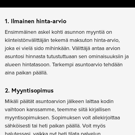
1. Ilmainen hinta-arvio
Ensimmäinen askel kohti asunnon myyntiä on
kiinteistönvälittäjän tekemä maksuton hinta-arvio,
joka ei vielä sido mihinkään. Välittäjä antaa arvion
asuntosi hinnasta tutustuttuaan sen ominaisuuksiin ja
alueen hintatasoon. Tarkempi asuntoarvio tehdään
aina paikan päällä.
2. Myyntisopimus
Mikäli päätät asuntoarvion jälkeen laittaa kodin
vaihtoon kanssamme, teemme siitä kirjallisen
myyntisopimuksen. Sopimuksen voit allekirjoittaa
sähköisesti tai heti paikan päällä. Voit myös
halutessasi, vaikka nyt heti tilata palvelun