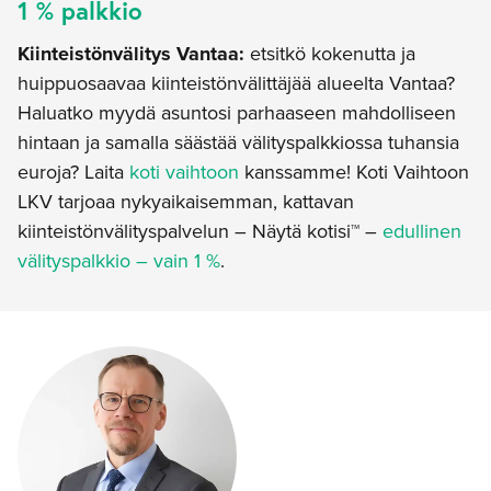
1 % palkkio
Kiinteistönvälitys Vantaa:
etsitkö kokenutta ja
huippuosaavaa kiinteistönvälittäjää alueelta Vantaa?
Haluatko myydä asuntosi parhaaseen mahdolliseen
hintaan ja samalla säästää välityspalkkiossa tuhansia
euroja? Laita
koti vaihtoon
kanssamme! Koti Vaihtoon
LKV tarjoaa nykyaikaisemman, kattavan
kiinteistönvälityspalvelun – Näytä kotisi™ –
edullinen
välityspalkkio – vain 1 %
.