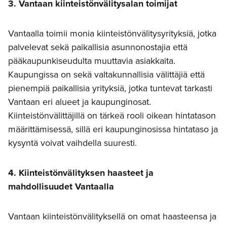
3. Vantaan kiinteistönvälitysalan toimijat
Vantaalla toimii monia kiinteistönvälitysyrityksiä, jotka
palvelevat sekä paikallisia asunnonostajia että
pääkaupunkiseudulta muuttavia asiakkaita.
Kaupungissa on sekä valtakunnallisia välittäjiä että
pienempiä paikallisia yrityksiä, jotka tuntevat tarkasti
Vantaan eri alueet ja kaupunginosat.
Kiinteistönvälittäjillä on tärkeä rooli oikean hintatason
määrittämisessä, sillä eri kaupunginosissa hintataso ja
kysyntä voivat vaihdella suuresti.
4. Kiinteistönvälityksen haasteet ja
mahdollisuudet Vantaalla
Vantaan kiinteistönvälityksellä on omat haasteensa ja