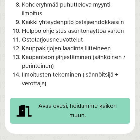
Kohderyhmää puhutteleva myynti-
ilmoitus
Kaikki yhteydenpito ostajaehdokkaisiin
Helppo ohjeistus asuntonäyttöä varten
Ostotarjousneuvottelut
Kauppakirjojen laadinta liitteineen
Kaupanteon järjestäminen (sähköinen /
perinteinen)
Ilmoitusten tekeminen (isännöitsijä +
verottaja)
Avaa ovesi, hoidamme kaiken
muun.