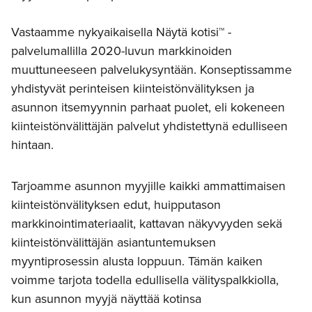
Vastaamme nykyaikaisella Näytä kotisi™ -
palvelumallilla 2020-luvun markkinoiden
muuttuneeseen palvelukysyntään. Konseptissamme
yhdistyvät perinteisen kiinteistönvälityksen ja
asunnon itsemyynnin parhaat puolet, eli kokeneen
kiinteistönvälittäjän palvelut yhdistettynä edulliseen
hintaan.
Tarjoamme asunnon myyjille kaikki ammattimaisen
kiinteistönvälityksen edut, huipputason
markkinointimateriaalit, kattavan näkyvyyden sekä
kiinteistönvälittäjän asiantuntemuksen
myyntiprosessin alusta loppuun. Tämän kaiken
voimme tarjota todella edullisella välityspalkkiolla,
kun asunnon myyjä näyttää kotinsa