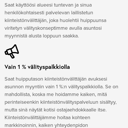
Saat käyttöösi alueesi tuntevan ja sinua
henkilökohtaisesti palvelevan laillistetun
kiinteistönvälittäjän, joka huolehtii huippuunsa
viritetyn välityskonseptimme avulla asuntosi
myynnistä alusta loppuun saakka.
Vain 1 % välityspalkkiolla
Saat huipputason kiinteistönvälittäjän avuksesi
asunnon myyntiin vain 1 %:n välityspalkkiolla. Se on
mahdollista, koska me hoidamme kaiken, mitä
perinteiseenkin kiinteistönvälityspalveluun sisältyy,
mutta sinä näytät kotisi ostajaehdokkaalle itse.
Kiinteistönvälittäjämme hoitaa kohteen
markkinoinnin, kaiken yhteydenpidon