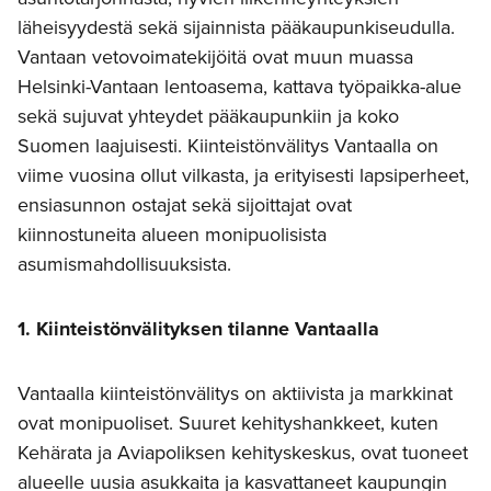
läheisyydestä sekä sijainnista pääkaupunkiseudulla.
Vantaan vetovoimatekijöitä ovat muun muassa
Helsinki-Vantaan lentoasema, kattava työpaikka-alue
sekä sujuvat yhteydet pääkaupunkiin ja koko
Suomen laajuisesti. Kiinteistönvälitys Vantaalla on
viime vuosina ollut vilkasta, ja erityisesti lapsiperheet,
ensiasunnon ostajat sekä sijoittajat ovat
kiinnostuneita alueen monipuolisista
asumismahdollisuuksista.
1. Kiinteistönvälityksen tilanne Vantaalla
Vantaalla kiinteistönvälitys on aktiivista ja markkinat
ovat monipuoliset. Suuret kehityshankkeet, kuten
Kehärata ja Aviapoliksen kehityskeskus, ovat tuoneet
alueelle uusia asukkaita ja kasvattaneet kaupungin