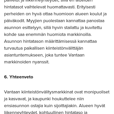
hintatasot vaihtelevat huomattavasti. Erityisesti
perheiden on hyvä ottaa huomioon alueen koulut ja
päiväkodit. Myyjien puolestaan kannattaa panostaa
asunnon esittelyyn, sillä hyvin stailattu ja kuvitettu
kohde saa enemmän huomiota markkinoilla.
Asunnon hintatason määrittämisessä kannattaa
turvautua paikallisen kiinteistönvälittäjän
asiantuntemukseen, joka tuntee Vantaan
markkinoiden nyanssit.
6. Yhteenveto
Vantaan kiinteistönvälitysmarkkinat ovat monipuoliset
ja kasvavat, ja kaupunki houkuttelee niin
ensiasunnon ostajia kuin sijoittajiakin. Alueen hyvät
liikenneyhteydet, kohtuullinen hintataso ja