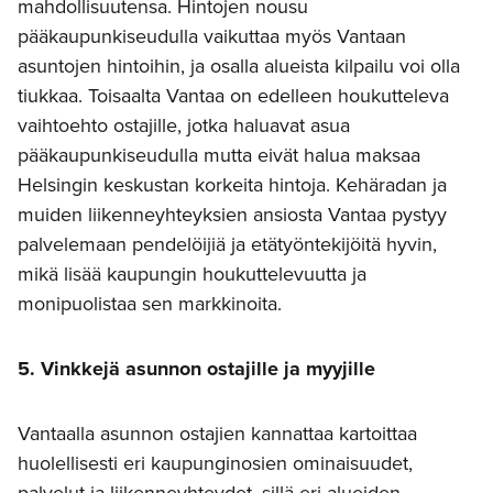
mahdollisuutensa. Hintojen nousu
pääkaupunkiseudulla vaikuttaa myös Vantaan
asuntojen hintoihin, ja osalla alueista kilpailu voi olla
tiukkaa. Toisaalta Vantaa on edelleen houkutteleva
vaihtoehto ostajille, jotka haluavat asua
pääkaupunkiseudulla mutta eivät halua maksaa
Helsingin keskustan korkeita hintoja. Kehäradan ja
muiden liikenneyhteyksien ansiosta Vantaa pystyy
palvelemaan pendelöijiä ja etätyöntekijöitä hyvin,
mikä lisää kaupungin houkuttelevuutta ja
monipuolistaa sen markkinoita.
5. Vinkkejä asunnon ostajille ja myyjille
Vantaalla asunnon ostajien kannattaa kartoittaa
huolellisesti eri kaupunginosien ominaisuudet,
palvelut ja liikenneyhteydet, sillä eri alueiden