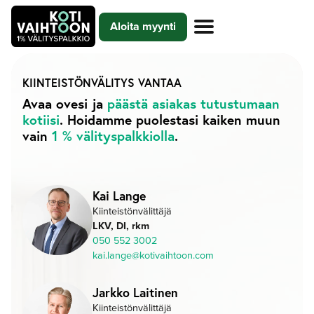
Siirry
Aloita myynti
sisältöön
KIINTEISTÖNVÄLITYS
VANTAA
Avaa ovesi ja
päästä asiakas tutustumaan
kotiisi
. Hoidamme puolestasi kaiken muun
vain
1 % välityspalkkiolla
.
Kai Lange
Kiinteistönvälittäjä
LKV, DI, rkm
050 552 3002
kai.lange@kotivaihtoon.com
Jarkko Laitinen
Kiinteistönvälittäjä