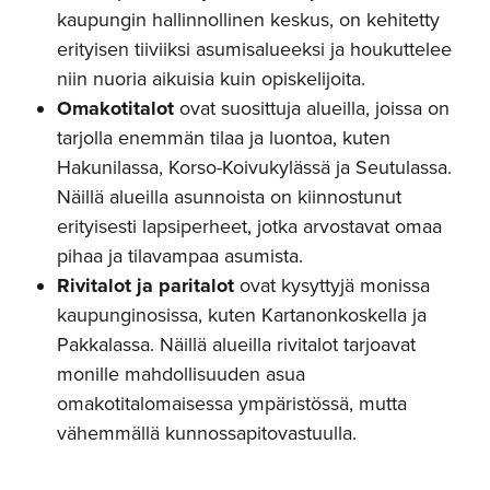
kaupungin hallinnollinen keskus, on kehitetty
erityisen tiiviiksi asumisalueeksi ja houkuttelee
niin nuoria aikuisia kuin opiskelijoita.
Omakotitalot
ovat suosittuja alueilla, joissa on
tarjolla enemmän tilaa ja luontoa, kuten
Hakunilassa, Korso-Koivukylässä ja Seutulassa.
Näillä alueilla asunnoista on kiinnostunut
erityisesti lapsiperheet, jotka arvostavat omaa
pihaa ja tilavampaa asumista.
Rivitalot ja paritalot
ovat kysyttyjä monissa
kaupunginosissa, kuten Kartanonkoskella ja
Pakkalassa. Näillä alueilla rivitalot tarjoavat
monille mahdollisuuden asua
omakotitalomaisessa ympäristössä, mutta
vähemmällä kunnossapitovastuulla.