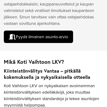
ostajaehdokkaisiin, kauppaneuvottelut ja kaupan
valmistelut sekä viralliset ilmoitukset kaupanteon
jälkeen. Sinun tarvitsee vain ottaa ostajaehdokas
vastaan sovittuna ajankohtana.
Pyydä ilmainen asunto-arvio
Mikä Koti Vaihtoon LKV?
Kiinteistönvälitys Vantaa – pitkällä
kokemuksella ja nykyaikaisella otteella
Koti Vaihtoon LKV on nykyaikaisen avoimemman
kiinteistönvälityksen edelläkävijä, joka muuttaa
kiinteistönvälityksen standardeja ja tekee asuntojen
myynnistä helpompaa.