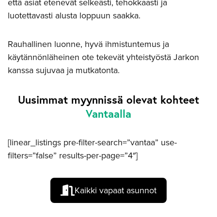
että asiat etenevät selkeästi, tehokkaasti ja
luotettavasti alusta loppuun saakka.
Rauhallinen luonne, hyvä ihmistuntemus ja
käytännönläheinen ote tekevät yhteistyöstä Jarkon
kanssa sujuvaa ja mutkatonta.
Uusimmat myynnissä olevat kohteet
Vantaalla
[linear_listings pre-filter-search=”vantaa” use-
filters=”false” results-per-page=”4″]
Kaikki vapaat asunnot