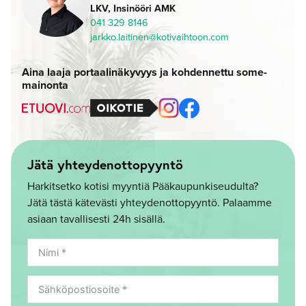
LKV, Insinööri AMK
041 329 8146
jarkko.laitinen@kotivaihtoon.com
Aina laaja portaalinäkyvyys ja kohdennettu some-
mainonta
Jätä yhteydenottopyyntö
Harkitsetko kotisi myyntiä Pääkaupunkiseudulta?
Jätä tästä kätevästi yhteydenottopyyntö. Palaamme
asiaan tavallisesti 24h sisällä.