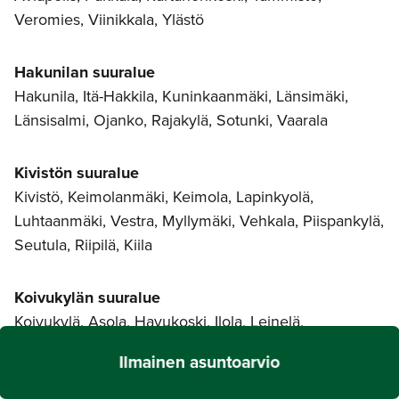
Veromies, Viinikkala, Ylästö
Hakunilan suuralue
Hakunila, Itä-Hakkila, Kuninkaanmäki, Länsimäki,
Länsisalmi, Ojanko, Rajakylä, Sotunki, Vaarala
Kivistön suuralue
Kivistö, Keimolanmäki, Keimola, Lapinkyolä,
Luhtaanmäki, Vestra, Myllymäki, Vehkala, Piispankylä,
Seutula, Riipilä, Kiila
Koivukylän suuralue
Koivukylä, Asola, Havukoski, Ilola, Leinelä,
Päiväkumpu, Rekola
Ilmainen asuntoarvio
Korson suuralue