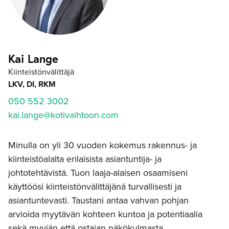
Kai Lange
Kiinteistönvälittäjä
LKV, DI, RKM
050 552 3002
kai.lange@kotivaihtoon.com
Minulla on yli 30 vuoden kokemus rakennus- ja
kiinteistöalalta erilaisista asiantuntija- ja
johtotehtävistä. Tuon laaja-alaisen osaamiseni
käyttöösi kiinteistönvälittäjänä turvallisesti ja
asiantuntevasti. Taustani antaa vahvan pohjan
arvioida myytävän kohteen kuntoa ja potentiaalia
sekä myyjän että ostajan näkökulmasta.