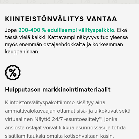
KIINTEISTÖNVÄLITYS VANTAA
200-400 % edullisempi välityspalkkio
Jopa
. Eikä
tässä vielä kaikki. Kattavampi näkyvyys tuo yleensä
myös enemmän ostajaehdokkaita ja korkeamman
kauppahinnan.
Huipputason markkinointimateriaalit
Kiinteistönvälityspakettiimme sisältyy aina
ammattivalokuvaajan ottamat sisä- ja ulkokuvat sekä
virtuaalinen Näyttö 24/7 -asuntoesittely™, jonka
ansiosta ostajat voivat liikkua asunnossasi ja tehdä
sisätilamittauksia omalta kotisohvaltaan käsin.