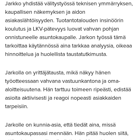
Jarkko yhdistää välitystyössä teknisen ymmärryksen,
kaupallisen näkemyksen ja aidon
asiakaslähtöisyyden. Tuotantotalouden insinöörin
koulutus ja LKV-pätevyys luovat vahvan pohjan
onnistuneelle asuntokaupalle. Jarkon työssä tämä
tarkoittaa käytännössä aina tarkkaa analyysia, oikeaa
hinnoittelua ja huolellista taustatutkimusta.
Jarkolla on yrittäjätausta, mikä näkyy hänen
työotteessaan vahvana vastuunkantona ja oma-
aloitteisuutena. Hän tarttuu toimeen ripeästi, edistää
asioita aktiivisesti ja reagoi nopeasti asiakkaiden
tarpeisiin.
Jarkolle on kunnia-asia, että tiedät aina, missä
asuntokaupassasi mennään. Hän pitää huolen siitä,