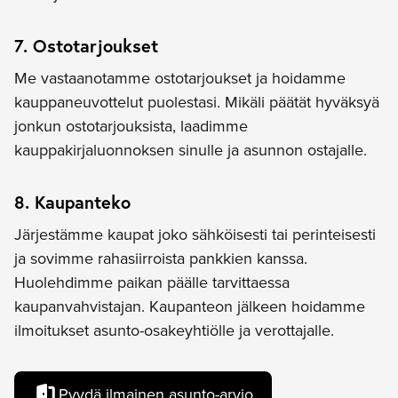
7. Ostotarjoukset
Me vastaanotamme ostotarjoukset ja hoidamme
kauppaneuvottelut puolestasi. Mikäli päätät hyväksyä
jonkun ostotarjouksista, laadimme
kauppakirjaluonnoksen sinulle ja asunnon ostajalle.
8. Kaupanteko
Järjestämme kaupat joko sähköisesti tai perinteisesti
ja sovimme rahasiirroista pankkien kanssa.
Huolehdimme paikan päälle tarvittaessa
kaupanvahvistajan. Kaupanteon jälkeen hoidamme
ilmoitukset asunto-osakeyhtiölle ja verottajalle.
Pyydä ilmainen asunto-arvio