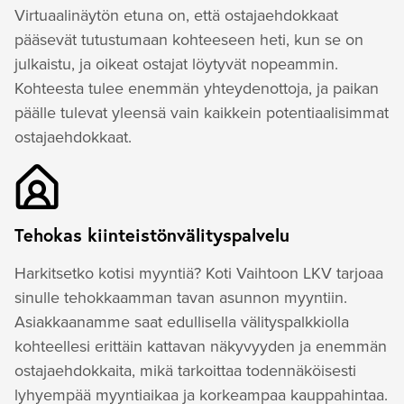
Virtuaalinäytön etuna on, että ostajaehdokkaat
pääsevät tutustumaan kohteeseen heti, kun se on
julkaistu, ja oikeat ostajat löytyvät nopeammin.
Kohteesta tulee enemmän yhteydenottoja, ja paikan
päälle tulevat yleensä vain kaikkein potentiaalisimmat
ostajaehdokkaat.
Tehokas kiinteistönvälityspalvelu
Harkitsetko kotisi myyntiä? Koti Vaihtoon LKV tarjoaa
sinulle tehokkaamman tavan asunnon myyntiin.
Asiakkaanamme saat edullisella välityspalkkiolla
kohteellesi erittäin kattavan näkyvyyden ja enemmän
ostajaehdokkaita, mikä tarkoittaa todennäköisesti
lyhyempää myyntiaikaa ja korkeampaa kauppahintaa.