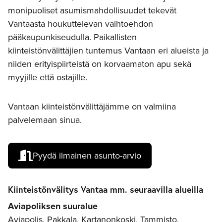
monipuoliset asumismahdollisuudet tekevät
Vantaasta houkuttelevan vaihtoehdon
pääkaupunkiseudulla. Paikallisten
kiinteistönvälittäjien tuntemus Vantaan eri alueista ja
niiden erityispiirteistä on korvaamaton apu sekä
myyjille että ostajille.
Vantaan kiinteistönvälittäjämme on valmiina
palvelemaan sinua.
Pyydä ilmainen asunto-arvio
Kiinteistönvälitys Vantaa mm. seuraavilla alueilla
Aviapoliksen suuralue
Aviapolis, Pakkala, Kartanonkoski, Tammisto,