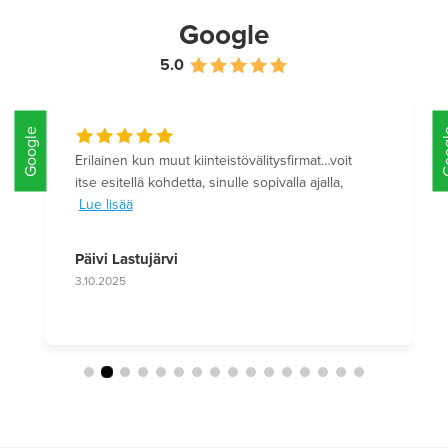
Google
5.0
Google
Olen erittäin tyytyväinen siihen miten asunnon
myynti oli itselle vaivatonta
Lue lisää
Merja Dahlgren
4.6.2025