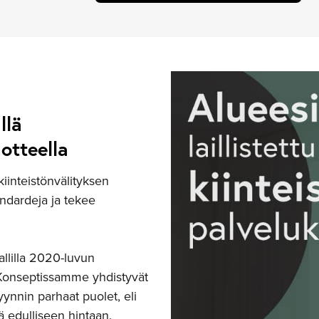
llä
otteella
inteistönvälityksen
andardeja ja tekee
llilla 2020-luvun
Konseptissamme yhdistyvät
yynnin parhaat puolet, eli
ä edulliseen hintaan.