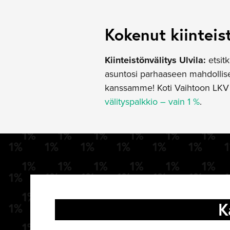
Kokenut kiinteis
Kiinteistönvälitys Ulvila:
etsitk
asuntosi parhaaseen mahdollisee
kanssamme! Koti Vaihtoon LKV t
välityspalkkio – vain 1 %
.
K