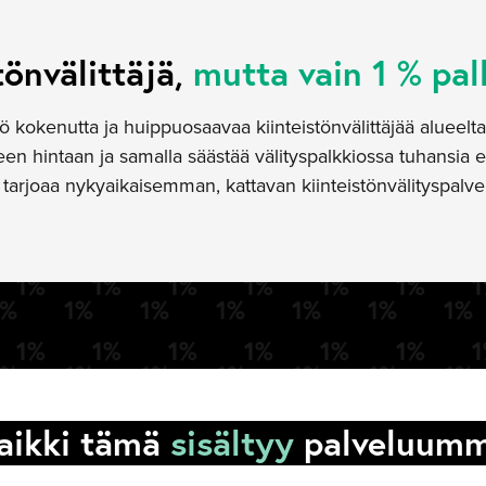
tönvälittäjä,
mutta vain 1 % pal
ö kokenutta ja huippuosaavaa kiinteistönvälittäjää alueel
n hintaan ja samalla säästää välityspalkkiossa tuhansia e
arjoaa nykyaikaisemman, kattavan kiinteistönvälityspalve
aikki tämä
sisältyy
palveluum