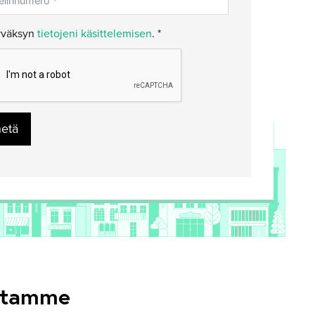
väksyn
tietojeni käsittelemisen
. *
hetä
estamme