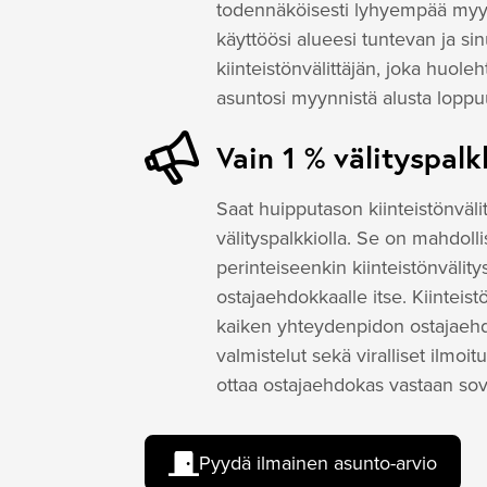
todennäköisesti lyhyempää myyn
käyttöösi alueesi tuntevan ja sin
kiinteistönvälittäjän, joka huole
asuntosi myynnistä alusta lopp
Vain 1 % välityspalk
Saat huipputason kiinteistönväli
välityspalkkiolla. Se on mahdol
perinteiseenkin kiinteistönvälity
ostajaehdokkaalle itse. Kiintei
kaiken yhteydenpidon ostajaehd
valmistelut sekä viralliset ilmoi
ottaa ostajaehdokas vastaan sov
Pyydä ilmainen asunto-arvio