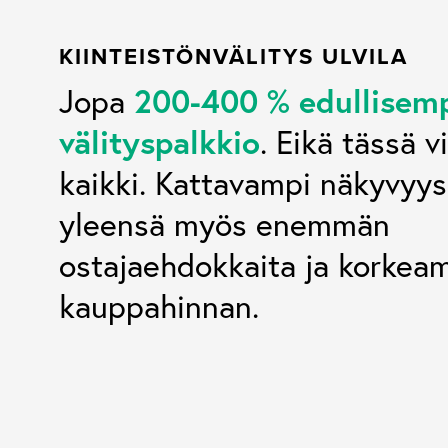
KIINTEISTÖNVÄLITYS ULVILA
200-400 % edullisem
Jopa
välityspalkkio
. Eikä tässä v
kaikki. Kattavampi näkyvyys
yleensä myös enemmän
ostajaehdokkaita ja korke
kauppahinnan.