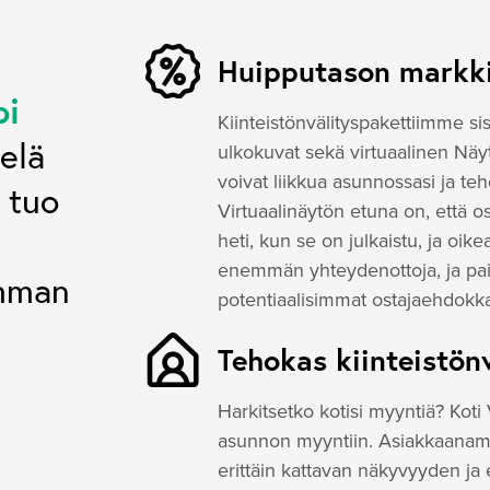
Huipputason markki
pi
Kiinteistönvälityspakettiimme si
ielä
ulkokuvat sekä virtuaalinen Näyt
voivat liikkua asunnossasi ja teh
 tuo
Virtuaalinäytön etuna on, että
heti, kun se on julkaistu, ja oi
enemmän yhteydenottoja, ja paik
amman
potentiaalisimmat ostajaehdokka
Tehokas kiinteistön
Harkitsetko kotisi myyntiä? Kot
asunnon myyntiin. Asiakkaanamme
erittäin kattavan näkyvyyden ja