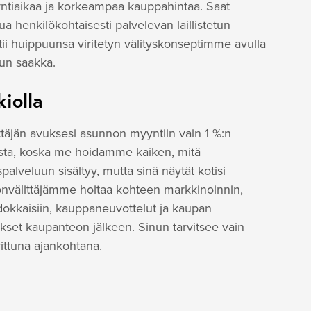
tiaikaa ja korkeampaa kauppahintaa. Saat
ua henkilökohtaisesti palvelevan laillistetun
htii huippuunsa viritetyn välityskonseptimme avulla
uun saakka.
kiolla
ttäjän avuksesi asunnon myyntiin vain 1 %:n
lista, koska me hoidamme kaiken, mitä
spalveluun sisältyy, mutta sinä näytät kotisi
stönvälittäjämme hoitaa kohteen markkinoinnin,
okkaisiin, kauppaneuvottelut ja kaupan
tukset kaupanteon jälkeen. Sinun tarvitsee vain
ittuna ajankohtana.