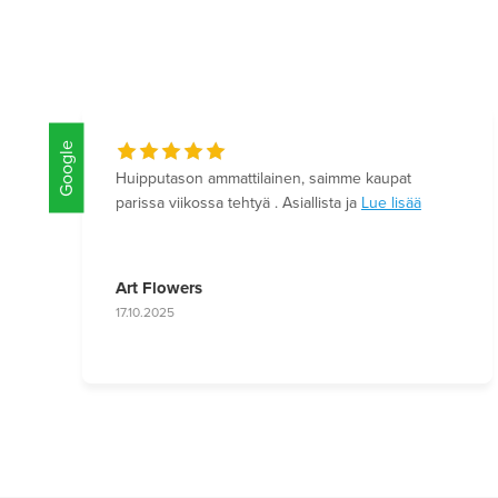
Google
Asiantuntevaa ja ystävällistä toimintaa. Asiat
hoituivat hyvin. Voin lämpimästi suositella
Lue lisää
Lotta Seppänen
12.6.2025