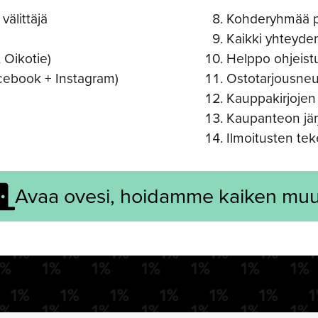
välittäjä
Kohderyhmää pu
Kaikki yhteyde
 Oikotie)
Helppo ohjeist
cebook + Instagram)
Ostotarjousneu
Kauppakirjojen 
Kaupanteon jär
Ilmoitusten tek
Avaa ovesi, hoidamme kaiken muu