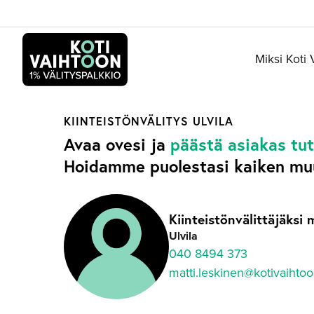
Siirry
sisältöön
Miksi Koti
KIINTEISTÖNVÄLITYS
ULVILA
Avaa ovesi ja
päästä asiakas tu
Hoidamme puolestasi kaiken mu
Kiinteistönvälittäjäksi 
Ulvila
040 8494 373
matti.leskinen@kotivaihto