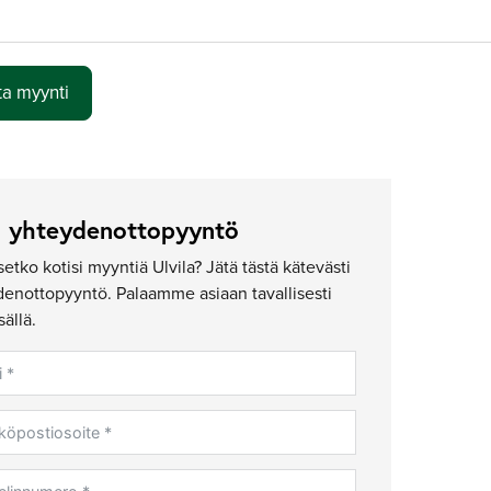
ta myynti
ä yhteydenottopyyntö
setko kotisi myyntiä Ulvila? Jätä tästä kätevästi
enottopyyntö. Palaamme asiaan tavallisesti
sällä.