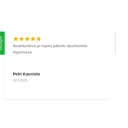
Google
Google
Hienosti sujui kaikki. Kiitos Marjalle!
Indre Solodov
3.6.2025