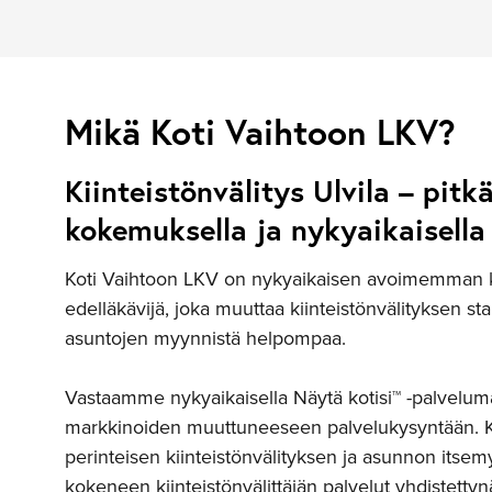
Mikä Koti Vaihtoon LKV?
Kiinteistönvälitys Ulvila – pitkä
kokemuksella ja nykyaikaisella 
Koti Vaihtoon LKV on nykyaikaisen avoimemman ki
edelläkävijä, joka muuttaa kiinteistönvälityksen st
asuntojen myynnistä helpompaa.
Vastaamme nykyaikaisella Näytä kotisi™ -palveluma
markkinoiden muuttuneeseen palvelukysyntään. 
perinteisen kiinteistönvälityksen ja asunnon itsem
kokeneen kiinteistönvälittäjän palvelut yhdistettyn