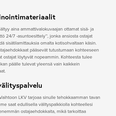
nointimateriaalit
sältyy aina ammattivalokuvaajan ottamat sisä- ja
tö 24/7 -asuntoesittely™, jonka ansiosta ostajat
dä sisätilamittauksia omalta kotisohvaltaan käsin.
 ostajaehdokkaat pääsevät tutustumaan kohteeseen
keat ostajat löytyvät nopeammin. Kohteesta tulee
an päälle tulevat yleensä vain kaikkein
at.
välityspalvelu
i Vaihtoon LKV tarjoaa sinulle tehokkaamman tavan
 saat edullisella välityspalkkiolla kohteellesi
 enemmän ostajaehdokkaita, mikä tarkoittaa