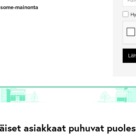
u some-mainonta
Hy
Lä
äiset asiakkaat puhuvat puol