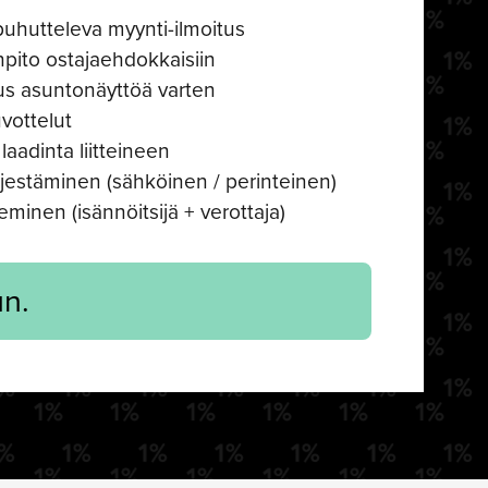
hutteleva myynti-ilmoitus
npito ostajaehdokkaisiin
us asuntonäyttöä varten
vottelut
laadinta liitteineen
jestäminen (sähköinen / perinteinen)
eminen (isännöitsijä + verottaja)
n.