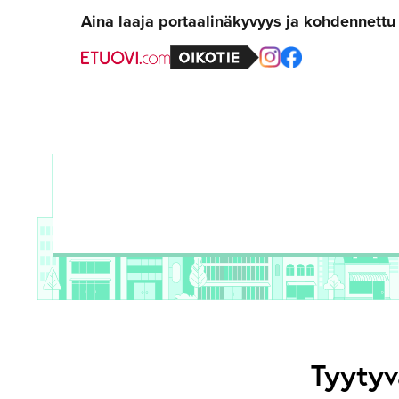
Aina laaja portaalinäkyvyys ja kohdennett
Tyytyv