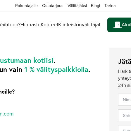
Rakentajalle
Ostotarjous
Välittäjäksi
Blogi
Tarina
 Vaihtoon?
Hinnasto
Kohteet
Kiinteistönvälittäjät
Aloi
tustumaan kotiisi
.
Jät
un vain
1 % välityspalkkiolla
.
Harkit
yhteyd
24h si
meille?
on.com