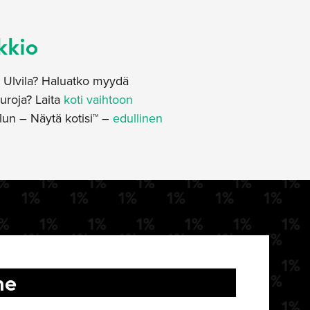
kkio
ta Ulvila? Haluatko myydä
uroja? Laita
koti vaihtoon
lun – Näytä kotisi™ –
edullinen
me