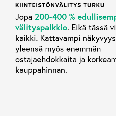
KIINTEISTÖNVÄLITYS TURKU
200-400 % edullisem
Jopa
välityspalkkio
. Eikä tässä v
kaikki. Kattavampi näkyvyys
yleensä myös enemmän
ostajaehdokkaita ja korke
kauppahinnan.