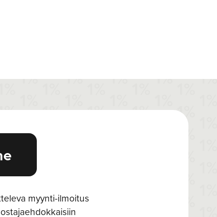
me
eleva myynti-ilmoitus
 ostajaehdokkaisiin