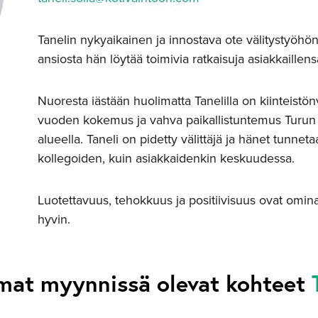
Tanelin nykyaikainen ja innostava ote välitystyöhö
ansiosta hän löytää toimivia ratkaisuja asiakkaillens
Nuoresta iästään huolimatta Tanelilla on kiinteistönv
vuoden kokemus ja vahva paikallistuntemus Turu
alueella. Taneli on pidetty välittäjä ja hänet tunneta
kollegoiden, kuin asiakkaidenkin keskuudessa.
Luotettavuus, tehokkuus ja positiivisuus ovat omina
hyvin.
at myynnissä olevat kohteet