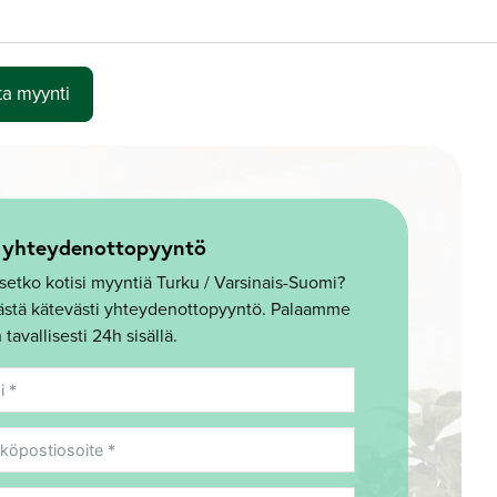
ta myynti
 yhteydenottopyyntö
setko kotisi myyntiä Turku / Varsinais-Suomi?
tästä kätevästi yhteydenottopyyntö. Palaamme
 tavallisesti 24h sisällä.