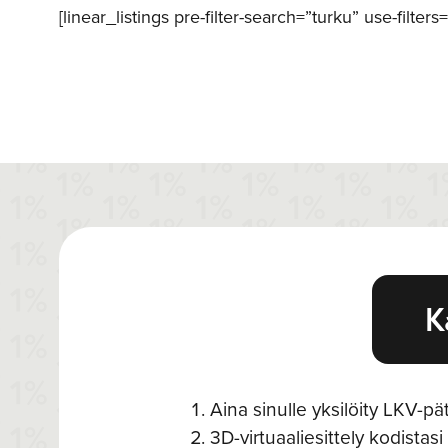
[linear_listings pre-filter-search=”turku” use-filter
K
Aina sinulle yksilöity LKV-pät
3D-virtuaaliesittely kodistasi