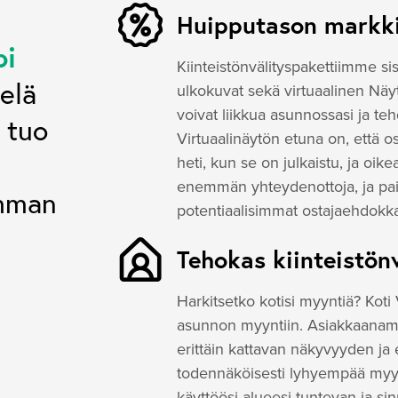
Huipputason markki
pi
Kiinteistönvälityspakettiimme si
ielä
ulkokuvat sekä virtuaalinen Näyt
voivat liikkua asunnossasi ja teh
 tuo
Virtuaalinäytön etuna on, että
heti, kun se on julkaistu, ja oi
enemmän yhteydenottoja, ja paik
amman
potentiaalisimmat ostajaehdokka
Tehokas kiinteistön
Harkitsetko kotisi myyntiä? Kot
asunnon myyntiin. Asiakkaanamme
erittäin kattavan näkyvyyden ja
todennäköisesti lyhyempää myyn
käyttöösi alueesi tuntevan ja sin