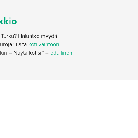
kkio
ta Turku? Haluatko myydä
uroja? Laita
koti vaihtoon
lun – Näytä kotisi™ –
edullinen