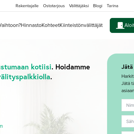
Rakentajalle
Ostotarjous
Välittäjäksi
Blogi
Tarina
 Vaihtoon?
Hinnasto
Kohteet
Kiinteistönvälittäjät
Aloi
ustumaan kotiisi
. Hoidamme
Jätä
välityspalkkiolla
.
Harkit
Jätä 
asiaan
om