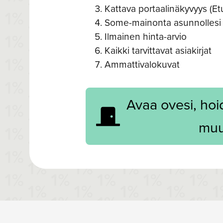
Kattava portaalinäkyvyys (Et
Some-mainonta asunnollesi 
Ilmainen hinta-arvio
Kaikki tarvittavat asiakirjat
Ammattivalokuvat
Avaa ovesi, ho
muu