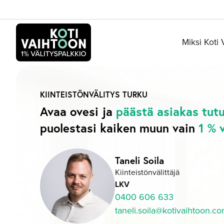
Siirry
sisältöön
Miksi Koti
KIINTEISTÖNVÄLITYS
TURKU
Avaa ovesi ja
päästä asiakas tut
puolestasi kaiken muun vain
1 % 
Taneli Soila
Kiinteistönvälittäjä
LKV
0400 606 633
taneli.soila@kotivaihtoon.c