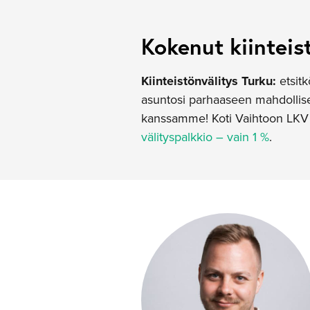
Kokenut kiinteis
Kiinteistönvälitys Turku:
etsitk
asuntosi parhaaseen mahdollisee
kanssamme! Koti Vaihtoon LKV t
välityspalkkio – vain 1 %
.