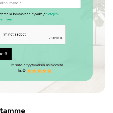
ttämällä lomakkeen hyväksyt
tietojesi
elemisen
hetä
Jo satoja tyytyväisiä asiakkaita
5.0
estamme