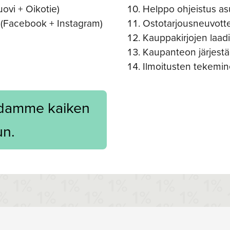
uovi + Oikotie)
Helppo ohjeistus as
(Facebook + Instagram)
Ostotarjousneuvotte
Kauppakirjojen laadi
Kaupanteon järjestä
Ilmoitusten tekemine
idamme kaiken
n.