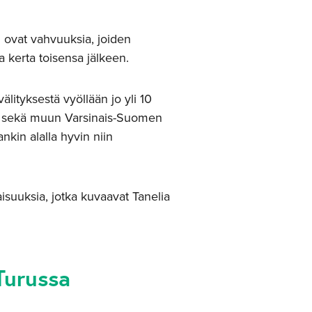
n ovat vahvuuksia, joiden
a kerta toisensa jälkeen.
älityksestä vyöllään jo yli 10
n sekä muun Varsinais-Suomen
ankin alalla hyvin niin
isuuksia, jotka kuvaavat Tanelia
Turussa