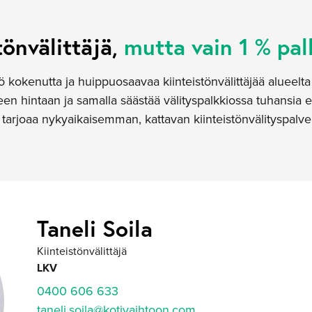
tönvälittäjä,
mutta vain 1 % pal
ö kokenutta ja huippuosaavaa kiinteistönvälittäjää alueel
n hintaan ja samalla säästää välityspalkkiossa tuhansia e
arjoaa nykyaikaisemman, kattavan kiinteistönvälityspalve
Taneli Soila
Kiinteistönvälittäjä
LKV
0400 606 633
taneli.soila@kotivaihtoon.com