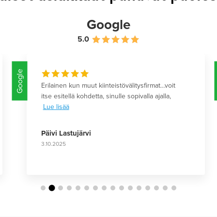
Google
5.0
Google
Erilainen kun muut kiinteistövälitysfirmat…voit
itse esitellä kohdetta, sinulle sopivalla ajalla,
Lue lisää
Päivi Lastujärvi
3.10.2025