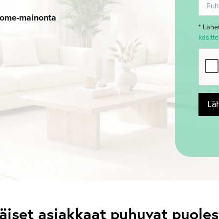
 some-mainonta
* Lähe
käsitt
Lä
äiset asiakkaat puhuvat puol