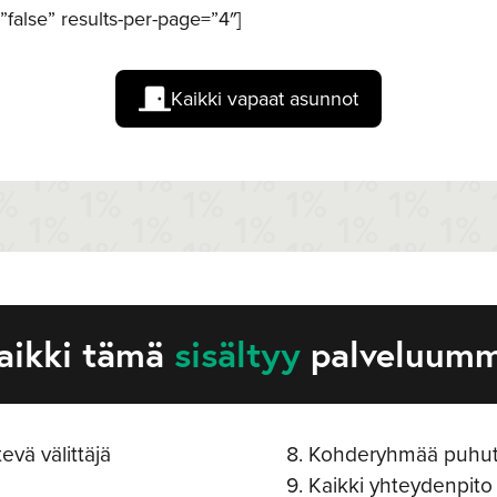
s=”false” results-per-page=”4″]
Kaikki vapaat asunnot
aikki tämä
sisältyy
palveluum
evä välittäjä
Kohderyhmää puhutt
Kaikki yhteydenpito