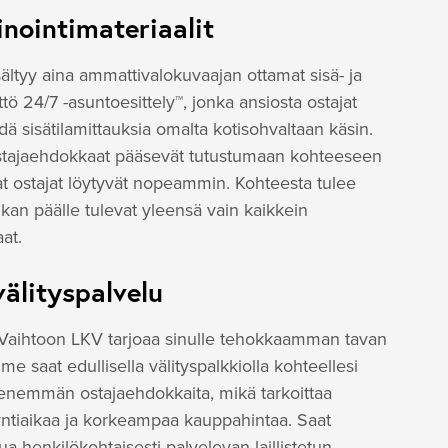
nointimateriaalit
sältyy aina ammattivalokuvaajan ottamat sisä- ja
tö 24/7 -asuntoesittely™, jonka ansiosta ostajat
dä sisätilamittauksia omalta kotisohvaltaan käsin.
 ostajaehdokkaat pääsevät tutustumaan kohteeseen
keat ostajat löytyvät nopeammin. Kohteesta tulee
an päälle tulevat yleensä vain kaikkein
at.
välityspalvelu
i Vaihtoon LKV tarjoaa sinulle tehokkaamman tavan
 saat edullisella välityspalkkiolla kohteellesi
 enemmän ostajaehdokkaita, mikä tarkoittaa
tiaikaa ja korkeampaa kauppahintaa. Saat
ua henkilökohtaisesti palvelevan laillistetun