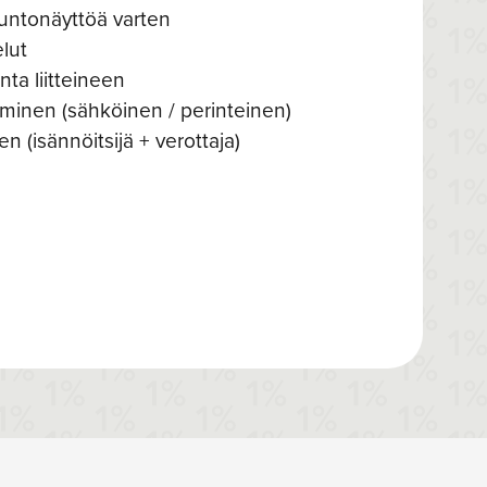
untonäyttöä varten
lut
nta liitteineen
minen (sähköinen / perinteinen)
n (isännöitsijä + verottaja)