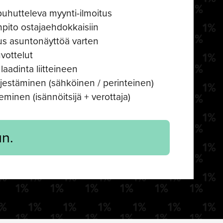
hutteleva myynti-ilmoitus
npito ostajaehdokkaisiin
us asuntonäyttöä varten
vottelut
laadinta liitteineen
jestäminen (sähköinen / perinteinen)
eminen (isännöitsijä + verottaja)
n.