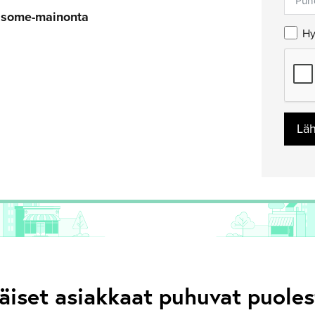
u some-mainonta
Hy
Lä
äiset asiakkaat puhuvat puol