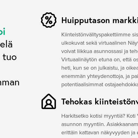
Huipputason markki
pi
Kiinteistönvälityspakettiimme si
ielä
ulkokuvat sekä virtuaalinen Näyt
voivat liikkua asunnossasi ja teh
 tuo
Virtuaalinäytön etuna on, että
heti, kun se on julkaistu, ja oi
enemmän yhteydenottoja, ja paik
amman
potentiaalisimmat ostajaehdokka
Tehokas kiinteistön
Harkitsetko kotisi myyntiä? Kot
asunnon myyntiin. Asiakkaanamme
erittäin kattavan näkyvyyden ja