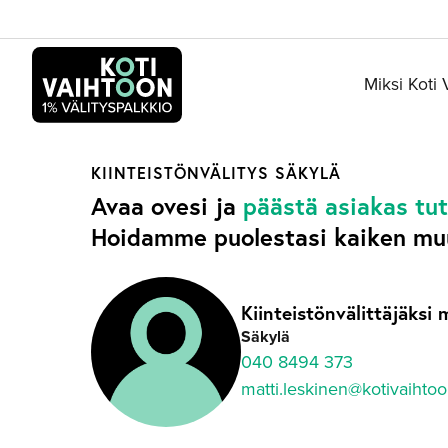
Siirry
sisältöön
Miksi Koti
KIINTEISTÖNVÄLITYS
SÄKYLÄ
Avaa ovesi ja
päästä asiakas tu
Hoidamme puolestasi kaiken mu
Kiinteistönvälittäjäksi 
Säkylä
040 8494 373
matti.leskinen@kotivaihto