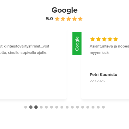
Google
5.0
Google
Olen erittäin tyytyväinen siihen miten asunnon
myynti oli itselle vaivatonta
Lue lisää
Merja Dahlgren
4.6.2025