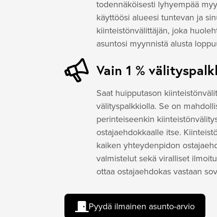
todennäköisesti lyhyempää myyn
käyttöösi alueesi tuntevan ja sin
kiinteistönvälittäjän, joka huole
asuntosi myynnistä alusta lopp
Vain 1 % välityspalk
Saat huipputason kiinteistönväli
välityspalkkiolla. Se on mahdol
perinteiseenkin kiinteistönvälity
ostajaehdokkaalle itse. Kiintei
kaiken yhteydenpidon ostajaehd
valmistelut sekä viralliset ilmoi
ottaa ostajaehdokas vastaan sov
Pyydä ilmainen asunto-arvio