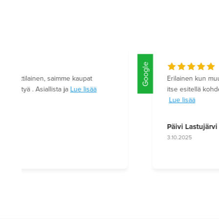
Google
Asiantuntevaa ja ystävällistä toimintaa. Asiat
hoituivat hyvin. Voin lämpimästi suositella
Lue lisää
Lotta Seppänen
12.6.2025