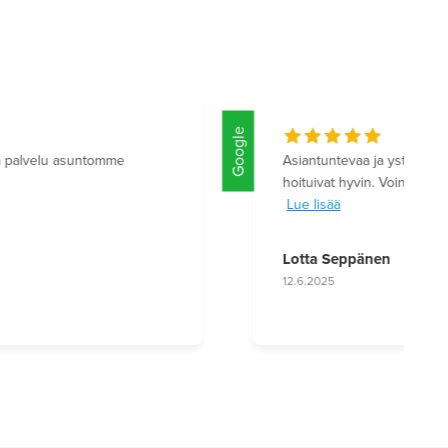
Google
Google
Hienosti sujui kaikki. Kiitos Marjalle!
Indre Solodov
3.6.2025