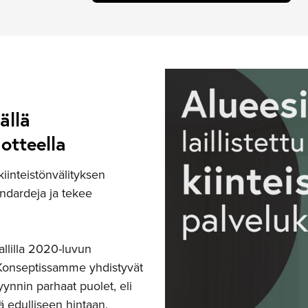
ällä
otteella
inteistönvälityksen
andardeja ja tekee
llilla 2020-luvun
Konseptissamme yhdistyvät
yynnin parhaat puolet, eli
ä edulliseen hintaan.