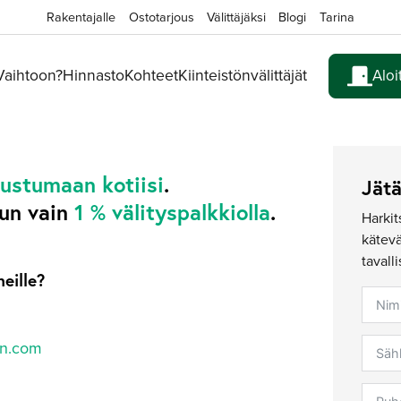
Rakentajalle
Ostotarjous
Välittäjäksi
Blogi
Tarina
 Vaihtoon?
Hinnasto
Kohteet
Kiinteistönvälittäjät
Aloi
tustumaan kotiisi
.
Jät
un vain
1 % välityspalkkiolla
.
Harkit
kätev
tavalli
meille?
on.com