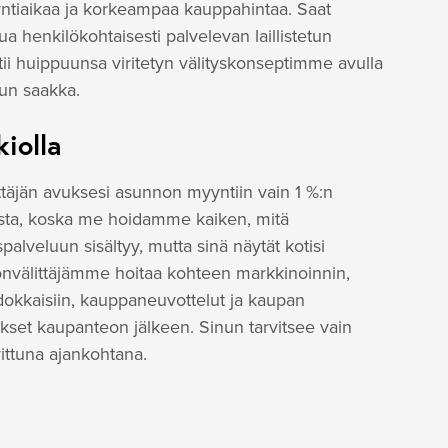
tiaikaa ja korkeampaa kauppahintaa. Saat
ua henkilökohtaisesti palvelevan laillistetun
htii huippuunsa viritetyn välityskonseptimme avulla
uun saakka.
kiolla
ttäjän avuksesi asunnon myyntiin vain 1 %:n
lista, koska me hoidamme kaiken, mitä
spalveluun sisältyy, mutta sinä näytät kotisi
stönvälittäjämme hoitaa kohteen markkinoinnin,
okkaisiin, kauppaneuvottelut ja kaupan
tukset kaupanteon jälkeen. Sinun tarvitsee vain
ittuna ajankohtana.