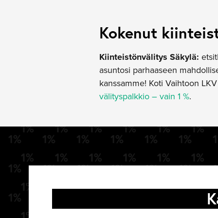
Kokenut kiinteis
Kiinteistönvälitys Säkylä:
etsi
asuntosi parhaaseen mahdollisee
kanssamme! Koti Vaihtoon LKV t
välityspalkkio – vain 1 %
.
K