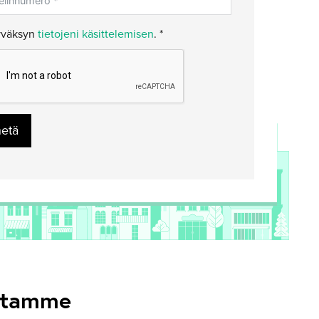
väksyn
tietojeni käsittelemisen
. *
hetä
estamme