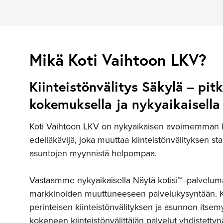
Mikä Koti Vaihtoon LKV?
Kiinteistönvälitys Säkylä – pitk
kokemuksella ja nykyaikaisella 
Koti Vaihtoon LKV on nykyaikaisen avoimemman ki
edelläkävijä, joka muuttaa kiinteistönvälityksen st
asuntojen myynnistä helpompaa.
Vastaamme nykyaikaisella Näytä kotisi™ -palveluma
markkinoiden muuttuneeseen palvelukysyntään. 
perinteisen kiinteistönvälityksen ja asunnon itsem
kokeneen kiinteistönvälittäjän palvelut yhdistettyn