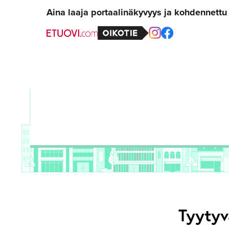
Aina laaja portaalinäkyvyys ja kohdennett
Tyytyv