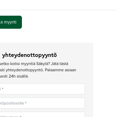
ta myynti
ä yhteydenottopyyntö
setko kotisi myyntiä Säkylä? Jätä tästä
ästi yhteydenottopyyntö. Palaamme asiaan
sesti 24h sisällä.