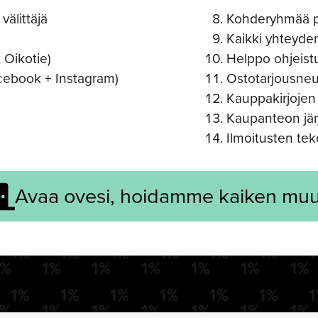
välittäjä
Kohderyhmää pu
Kaikki yhteyde
 Oikotie)
Helppo ohjeist
cebook + Instagram)
Ostotarjousneu
Kauppakirjojen 
Kaupanteon jär
Ilmoitusten tek
Avaa ovesi, hoidamme kaiken muu