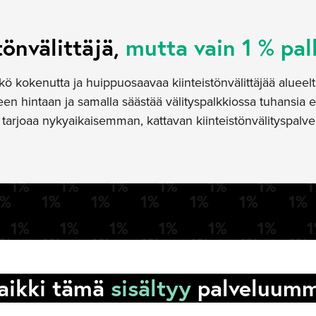
tönvälittäjä,
mutta vain 1 % pal
tkö kokenutta ja huippuosaavaa kiinteistönvälittäjää aluee
n hintaan ja samalla säästää välityspalkkiossa tuhansia e
arjoaa nykyaikaisemman, kattavan kiinteistönvälityspalve
aikki tämä
sisältyy
palveluum