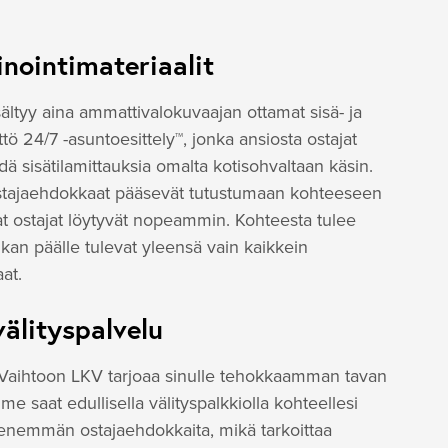
nointimateriaalit
sältyy aina ammattivalokuvaajan ottamat sisä- ja
tö 24/7 -asuntoesittely™, jonka ansiosta ostajat
dä sisätilamittauksia omalta kotisohvaltaan käsin.
 ostajaehdokkaat pääsevät tutustumaan kohteeseen
keat ostajat löytyvät nopeammin. Kohteesta tulee
an päälle tulevat yleensä vain kaikkein
at.
välityspalvelu
i Vaihtoon LKV tarjoaa sinulle tehokkaamman tavan
 saat edullisella välityspalkkiolla kohteellesi
 enemmän ostajaehdokkaita, mikä tarkoittaa