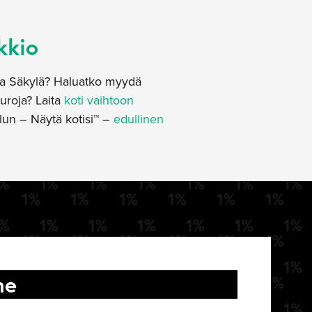
kkio
lta Säkylä? Haluatko myydä
uroja? Laita
koti vaihtoon
lun – Näytä kotisi™ –
edullinen
me