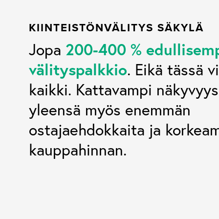
KIINTEISTÖNVÄLITYS SÄKYLÄ
200-400 % edullisem
Jopa
välityspalkkio
. Eikä tässä v
kaikki. Kattavampi näkyvyys
yleensä myös enemmän
ostajaehdokkaita ja korke
kauppahinnan.