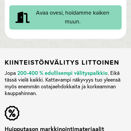
Avaa ovesi, hoidamme kaiken
muun.
KIINTEISTÖNVÄLITYS LITTOINEN
200-400 % edullisempi välityspalkkio
Jopa
. Eikä
tässä vielä kaikki. Kattavampi näkyvyys tuo yleensä
myös enemmän ostajaehdokkaita ja korkeamman
kauppahinnan.
Huipputason markkinointimateriaalit