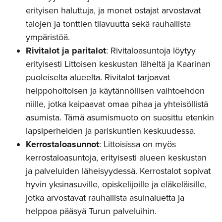
erityisen haluttuja, ja monet ostajat arvostavat
talojen ja tonttien tilavuutta sekä rauhallista
ympäristöä.
Rivitalot ja paritalot
: Rivitaloasuntoja löytyy
erityisesti Littoisen keskustan läheltä ja Kaarinan
puoleiselta alueelta. Rivitalot tarjoavat
helppohoitoisen ja käytännöllisen vaihtoehdon
niille, jotka kaipaavat omaa pihaa ja yhteisöllistä
asumista. Tämä asumismuoto on suosittu etenkin
lapsiperheiden ja pariskuntien keskuudessa.
Kerrostaloasunnot
: Littoisissa on myös
kerrostaloasuntoja, erityisesti alueen keskustan
ja palveluiden läheisyydessä. Kerrostalot sopivat
hyvin yksinasuville, opiskelijoille ja eläkeläisille,
jotka arvostavat rauhallista asuinaluetta ja
helppoa pääsyä Turun palveluihin.