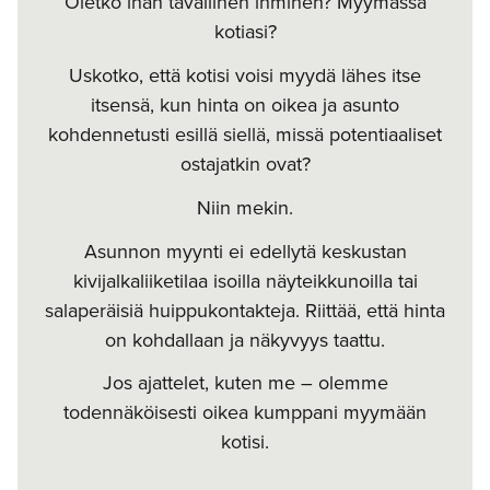
Oletko ihan tavallinen ihminen? Myymässä
kotiasi?
Uskotko, että kotisi voisi myydä lähes itse
itsensä, kun hinta on oikea ja asunto
kohdennetusti esillä siellä, missä potentiaaliset
ostajatkin ovat?
Niin mekin.
Asunnon myynti ei edellytä keskustan
kivijalkaliiketilaa isoilla näyteikkunoilla tai
salaperäisiä huippukontakteja. Riittää, että hinta
on kohdallaan ja näkyvyys taattu.
Jos ajattelet, kuten me – olemme
todennäköisesti oikea kumppani myymään
kotisi.