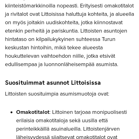
kiinteistömarkkinoilla nopeasti. Erityisesti omakotitalot
ja rivitalot ovat Littoisissa haluttuja kohteita, ja alueella
on myös joitakin uudiskohteita, jotka kiinnostavat
etenkin perheitä ja pariskuntia. Littoisten asuntojen
hintataso on kilpailukykyinen suhteessa Turun
keskustan hintoihin, mikä tekee alueesta
houkuttelevan vaihtoehdon niille, jotka etsivät
edullisempaa ja luonnonläheisempää asumista.
Suosituimmat asunnot Littoisissa
Littoisten suosituimpia asumismuotoja ovat:
Omakotitalot
: Littoinen tarjoaa monipuolisesti
erilaisia omakotitaloja sekä uusilla että
perinteikkäillä asuinalueilla. Littoistenjärven
läheisyydessä sijaitsevat omakotitalot ovat