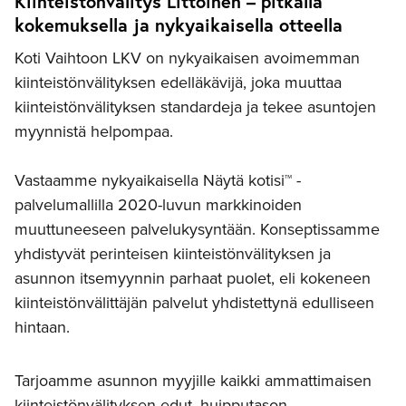
Kiinteistönvälitys Littoinen – pitkällä
kokemuksella ja nykyaikaisella otteella
Koti Vaihtoon LKV on nykyaikaisen avoimemman
kiinteistönvälityksen edelläkävijä, joka muuttaa
kiinteistönvälityksen standardeja ja tekee asuntojen
myynnistä helpompaa.
Vastaamme nykyaikaisella Näytä kotisi™ -
palvelumallilla 2020-luvun markkinoiden
muuttuneeseen palvelukysyntään. Konseptissamme
yhdistyvät perinteisen kiinteistönvälityksen ja
asunnon itsemyynnin parhaat puolet, eli kokeneen
kiinteistönvälittäjän palvelut yhdistettynä edulliseen
hintaan.
Tarjoamme asunnon myyjille kaikki ammattimaisen
kiinteistönvälityksen edut, huipputason