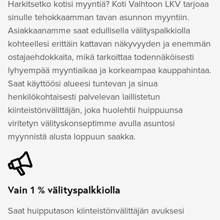
Harkitsetko kotisi myyntiä? Koti Vaihtoon LKV tarjoaa
sinulle tehokkaamman tavan asunnon myyntiin.
Asiakkaanamme saat edullisella välityspalkkiolla
kohteellesi erittäin kattavan näkyvyyden ja enemmän
ostajaehdokkaita, mikä tarkoittaa todennäköisesti
lyhyempää myyntiaikaa ja korkeampaa kauppahintaa.
Saat käyttöösi alueesi tuntevan ja sinua
henkilökohtaisesti palvelevan laillistetun
kiinteistönvälittäjän, joka huolehtii huippuunsa
viritetyn välityskonseptimme avulla asuntosi
myynnistä alusta loppuun saakka.
Vain 1 % välityspalkkiolla
Saat huipputason kiinteistönvälittäjän avuksesi