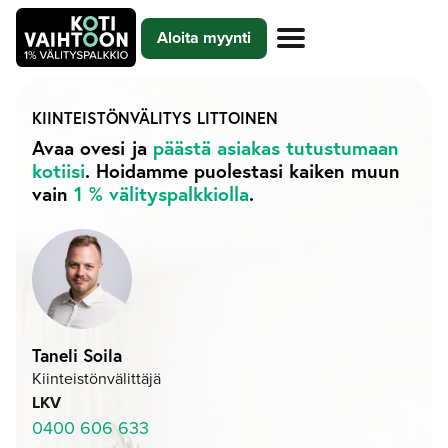
Siirry
Aloita myynti
sisältöön
KIINTEISTÖNVÄLITYS
LITTOINEN
Avaa ovesi ja
päästä asiakas tutustumaan
kotiisi
. Hoidamme puolestasi kaiken muun
vain
1 % välityspalkkiolla
.
Taneli Soila
Kiinteistönvälittäjä
LKV
0400 606 633