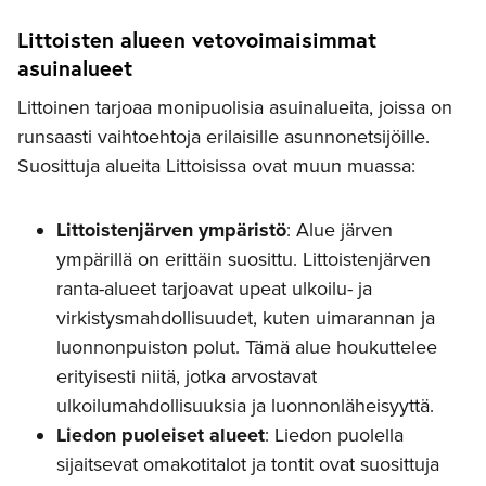
Littoisten alueen vetovoimaisimmat
asuinalueet
Littoinen tarjoaa monipuolisia asuinalueita, joissa on
runsaasti vaihtoehtoja erilaisille asunnonetsijöille.
Suosittuja alueita Littoisissa ovat muun muassa:
Littoistenjärven ympäristö
: Alue järven
ympärillä on erittäin suosittu. Littoistenjärven
ranta-alueet tarjoavat upeat ulkoilu- ja
virkistysmahdollisuudet, kuten uimarannan ja
luonnonpuiston polut. Tämä alue houkuttelee
erityisesti niitä, jotka arvostavat
ulkoilumahdollisuuksia ja luonnonläheisyyttä.
Liedon puoleiset alueet
: Liedon puolella
sijaitsevat omakotitalot ja tontit ovat suosittuja