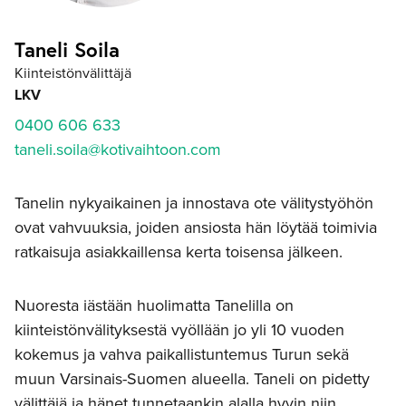
Taneli Soila
Kiinteistönvälittäjä
LKV
0400 606 633
taneli.soila@kotivaihtoon.com
Tanelin nykyaikainen ja innostava ote välitystyöhön
ovat vahvuuksia, joiden ansiosta hän löytää toimivia
ratkaisuja asiakkaillensa kerta toisensa jälkeen.
Nuoresta iästään huolimatta Tanelilla on
kiinteistönvälityksestä vyöllään jo yli 10 vuoden
kokemus ja vahva paikallistuntemus Turun sekä
muun Varsinais-Suomen alueella. Taneli on pidetty
välittäjä ja hänet tunnetaankin alalla hyvin niin