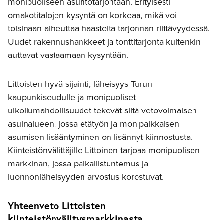
monipuoliseen asuntotarjontaan. Erityisesti
omakotitalojen kysyntä on korkeaa, mikä voi
toisinaan aiheuttaa haasteita tarjonnan riittävyydessä.
Uudet rakennushankkeet ja tonttitarjonta kuitenkin
auttavat vastaamaan kysyntään.
Littoisten hyvä sijainti, läheisyys Turun
kaupunkiseudulle ja monipuoliset
ulkoilumahdollisuudet tekevät siitä vetovoimaisen
asuinalueen, jossa etätyön ja monipaikkaisen
asumisen lisääntyminen on lisännyt kiinnostusta.
Kiinteistönvälittäjille Littoinen tarjoaa monipuolisen
markkinan, jossa paikallistuntemus ja
luonnonläheisyyden arvostus korostuvat.
Yhteenveto Littoisten
kiinteistönvälitysmarkkinasta