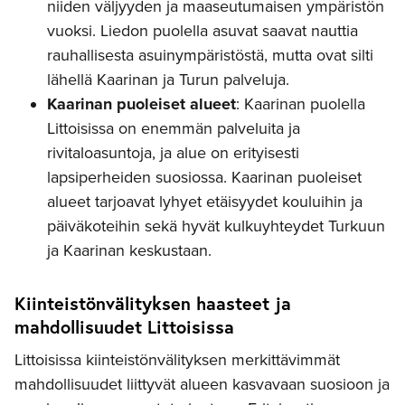
niiden väljyyden ja maaseutumaisen ympäristön
vuoksi. Liedon puolella asuvat saavat nauttia
rauhallisesta asuinympäristöstä, mutta ovat silti
lähellä Kaarinan ja Turun palveluja.
Kaarinan puoleiset alueet
: Kaarinan puolella
Littoisissa on enemmän palveluita ja
rivitaloasuntoja, ja alue on erityisesti
lapsiperheiden suosiossa. Kaarinan puoleiset
alueet tarjoavat lyhyet etäisyydet kouluihin ja
päiväkoteihin sekä hyvät kulkuyhteydet Turkuun
ja Kaarinan keskustaan.
Kiinteistönvälityksen haasteet ja
mahdollisuudet Littoisissa
Littoisissa kiinteistönvälityksen merkittävimmät
mahdollisuudet liittyvät alueen kasvavaan suosioon ja