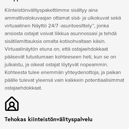
Kiinteistönvälityspakettiimme sisältyy aina
ammattivalokuvaajan ottamat sisä- ja ulkokuvat sekä
virtuaalinen Näyttö 24/7 -asuntoesittely™, jonka
ansiosta ostajat voivat liikkua asunnossasi ja tehdä
sisätilamittauksia omalta kotisohvaltaan käsin.
Virtuaalinäytön etuna on, että ostajaehdokkaat
pääsevät tutustumaan kohteeseen heti, kun se on
julkaistu, ja oikeat ostajat löytyvät nopeammin.
Kohteesta tulee enemmän yhteydenottoja, ja paikan
päälle tulevat yleensä vain kaikkein potentiaalisimmat
ostajaehdokkaat.
Tehokas kiinteistönvälityspalvelu