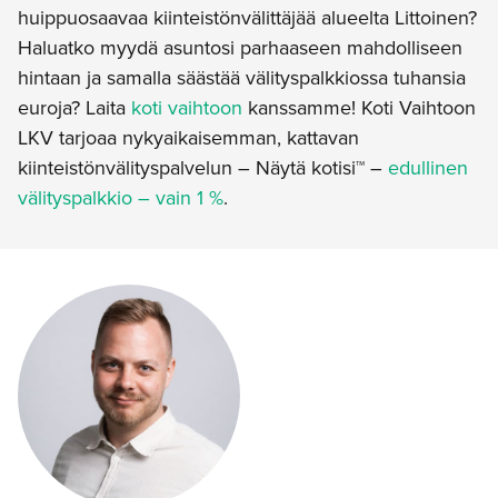
huippuosaavaa kiinteistönvälittäjää alueelta Littoinen?
Haluatko myydä asuntosi parhaaseen mahdolliseen
hintaan ja samalla säästää välityspalkkiossa tuhansia
euroja? Laita
koti vaihtoon
kanssamme! Koti Vaihtoon
LKV tarjoaa nykyaikaisemman, kattavan
kiinteistönvälityspalvelun – Näytä kotisi™ –
edullinen
välityspalkkio – vain 1 %
.