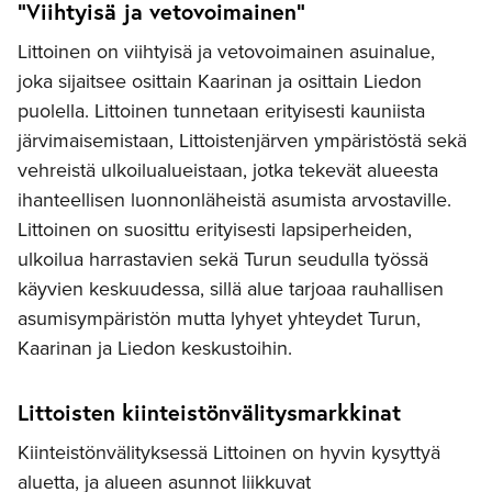
”Viihtyisä ja vetovoimainen”
Littoinen on viihtyisä ja vetovoimainen asuinalue,
joka sijaitsee osittain Kaarinan ja osittain Liedon
puolella. Littoinen tunnetaan erityisesti kauniista
järvimaisemistaan, Littoistenjärven ympäristöstä sekä
vehreistä ulkoilualueistaan, jotka tekevät alueesta
ihanteellisen luonnonläheistä asumista arvostaville.
Littoinen on suosittu erityisesti lapsiperheiden,
ulkoilua harrastavien sekä Turun seudulla työssä
käyvien keskuudessa, sillä alue tarjoaa rauhallisen
asumisympäristön mutta lyhyet yhteydet Turun,
Kaarinan ja Liedon keskustoihin.
Littoisten kiinteistönvälitysmarkkinat
Kiinteistönvälityksessä Littoinen on hyvin kysyttyä
aluetta, ja alueen asunnot liikkuvat