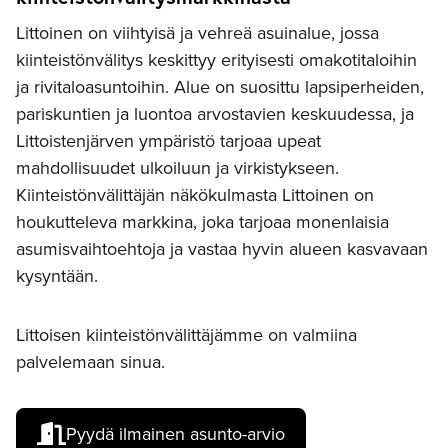
Littoinen on viihtyisä ja vehreä asuinalue, jossa
kiinteistönvälitys keskittyy erityisesti omakotitaloihin
ja rivitaloasuntoihin. Alue on suosittu lapsiperheiden,
pariskuntien ja luontoa arvostavien keskuudessa, ja
Littoistenjärven ympäristö tarjoaa upeat
mahdollisuudet ulkoiluun ja virkistykseen.
Kiinteistönvälittäjän näkökulmasta Littoinen on
houkutteleva markkina, joka tarjoaa monenlaisia
asumisvaihtoehtoja ja vastaa hyvin alueen kasvavaan
kysyntään.
Littoisen kiinteistönvälittäjämme on valmiina
palvelemaan sinua.
Pyydä ilmainen asunto-arvio