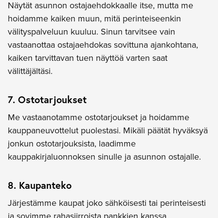
Näytät asunnon ostajaehdokkaalle itse, mutta me
hoidamme kaiken muun, mitä perinteiseenkin
välityspalveluun kuuluu. Sinun tarvitsee vain
vastaanottaa ostajaehdokas sovittuna ajankohtana,
kaiken tarvittavan tuen näyttöä varten saat
välittäjältäsi.
7. Ostotarjoukset
Me vastaanotamme ostotarjoukset ja hoidamme
kauppaneuvottelut puolestasi. Mikäli päätät hyväksyä
jonkun ostotarjouksista, laadimme
kauppakirjaluonnoksen sinulle ja asunnon ostajalle.
8. Kaupanteko
Järjestämme kaupat joko sähköisesti tai perinteisesti
ja sovimme rahasiirroista pankkien kanssa.