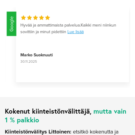
Google
Hyvää ja ammattimaista palvelua.Kaikki meni niinkun
sovittiin ja minut pidettiin
Lue lisää
Marko Suoknuuti
30.11.2025
Kokenut kiinteistönvälittäjä,
mutta vain
1 % palkkio
Kiinteistönvälitys Littoinen:
etsitkö kokenutta ja