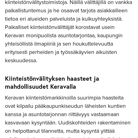
kiinteistönvälitystoimistoja. Näillä välittäjillä on vankka
paikallistuntemus ja he osaavat tarjota asiakkailleen
tietoa eri alueiden palveluista ja kulkuyhteyksistä.
Paikalliset kiinteistönvälittäjät korostavat usein
Keravan monipuolista asuntotarjontaa, kaupungin
yhteisöllistä ilmapiiriä ja sen houkuttelevuutta
erityisesti perheiden ja työssäkäyvien aikuisten
keskuudessa.
Kiinteistönvälityksen haasteet ja
mahdollisuudet Keravalla
Keravan kiinteistömarkkinoilla suurimpia haasteita
ovat kilpailu pääkaupunkiseudun läheisten kuntien
kanssa ja asuntotarjonnan riittävyys vastaamaan
kasvavaan kysyntään. Uudiskohteiden rakentaminen
on helpottanut tilannetta, mutta kysyntä ylittää