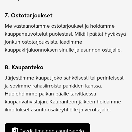
7. Ostotarjoukset
Me vastaanotamme ostotarjoukset ja hoidamme
kauppaneuvottelut puolestasi. Mikäli päätät hyväksyä
jonkun ostotarjouksista, laadimme
kauppakirjaluonnoksen sinulle ja asunnon ostajalle.
8. Kaupanteko
Järjestämme kaupat joko sähköisesti tai perinteisesti
ja sovimme rahasiirroista pankkien kanssa.
Huolehdimme paikan päälle tarvittaessa
kaupanvahvistajan. Kaupanteon jälkeen hoidamme
ilmoitukset asunto-osakeyhtiölle ja verottajalle.
Pyydä ilmainen asunto-arvio