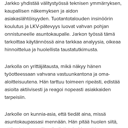
Jarkko yhdistää välitystyössä teknisen ymmärryksen,
kaupallisen näkemyksen ja aidon
asiakaslähtöisyyden. Tuotantotalouden insinöörin
koulutus ja LKV-pätevyys luovat vahvan pohjan
onnistuneelle asuntokaupalle. Jarkon työssä tämä
tarkoittaa käytännössä aina tarkkaa analyysia, oikeaa
hinnoittelua ja huolellista taustatutkimusta.
Jarkolla on yrittäjätausta, mikä näkyy hänen
työotteessaan vahvana vastuunkantona ja oma-
aloitteisuutena. Hän tarttuu toimeen ripeästi, edistää
asioita aktiivisesti ja reagoi nopeasti asiakkaiden
tarpeisiin.
Jarkolle on kunnia-asia, että tiedät aina, missä
asuntokaupassasi mennään. Hän pitää huolen siitä,