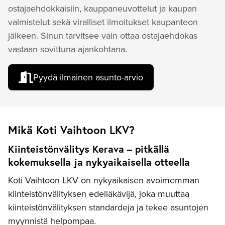
ostajaehdokkaisiin, kauppaneuvottelut ja kaupan
valmistelut sekä viralliset ilmoitukset kaupanteon
jälkeen. Sinun tarvitsee vain ottaa ostajaehdokas
vastaan sovittuna ajankohtana.
Pyydä ilmainen asunto-arvio
Mikä Koti Vaihtoon LKV?
Kiinteistönvälitys Kerava – pitkällä
kokemuksella ja nykyaikaisella otteella
Koti Vaihtoon LKV on nykyaikaisen avoimemman
kiinteistönvälityksen edelläkävijä, joka muuttaa
kiinteistönvälityksen standardeja ja tekee asuntojen
myynnistä helpompaa.