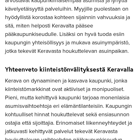
arvostavat kaupunkimaisempaa asumista ja lyhyttä
kävelyetäisyyttä palveluihin. Myyjille puolestaan on
hyödyllistä korostaa kohteen sijainnin vahvuuksia ja
sitä, miten helposti Keravalta pääsee
pääkaupunkiseudulle. Lisäksi on hyvä tuoda esiin
kaupungin yhteisöllisyys ja mukava asuinympäristö,
jotka tekevät Keravasta houkuttelevan asuinpaikan.
Yhteenveto kiinteistönvälityksestä Keravalla
Kerava on dynaaminen ja kasvava kaupunki, jonka
kiinteistömarkkinat ovat aktiiviset ja monipuoliset.
Pieni, mutta kehittyvä kaupunki tarjoaa monenlaisia
asumisvaihtoehtoja eri elämäntilanteisiin. Kaupungin
kohtuulliset hinnat houkuttelevat sekä ensiasunnon
ostajia että sijoittajia. Erinomaiset liikenneyhteydet ja
jatkuvasti kehittyvät palvelut tekevät Keravasta
houkuttelevan vaihtoehdon pääkaupunkiseudun