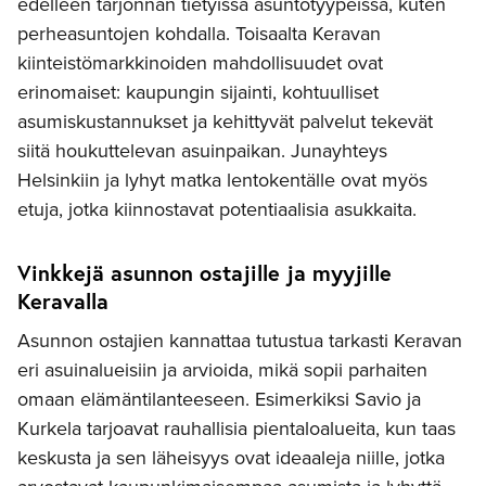
edelleen tarjonnan tietyissä asuntotyypeissä, kuten
perheasuntojen kohdalla. Toisaalta Keravan
kiinteistömarkkinoiden mahdollisuudet ovat
erinomaiset: kaupungin sijainti, kohtuulliset
asumiskustannukset ja kehittyvät palvelut tekevät
siitä houkuttelevan asuinpaikan. Junayhteys
Helsinkiin ja lyhyt matka lentokentälle ovat myös
etuja, jotka kiinnostavat potentiaalisia asukkaita.
Vinkkejä asunnon ostajille ja myyjille
Keravalla
Asunnon ostajien kannattaa tutustua tarkasti Keravan
eri asuinalueisiin ja arvioida, mikä sopii parhaiten
omaan elämäntilanteeseen. Esimerkiksi Savio ja
Kurkela tarjoavat rauhallisia pientaloalueita, kun taas
keskusta ja sen läheisyys ovat ideaaleja niille, jotka