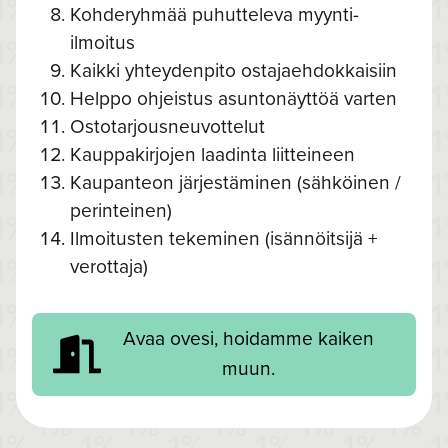
Kohderyhmää puhutteleva myynti-
ilmoitus
Kaikki yhteydenpito ostajaehdokkaisiin
Helppo ohjeistus asuntonäyttöä varten
Ostotarjousneuvottelut
Kauppakirjojen laadinta liitteineen
Kaupanteon järjestäminen (sähköinen /
perinteinen)
Ilmoitusten tekeminen (isännöitsijä +
verottaja)
Avaa ovesi, hoidamme kaiken
muun.