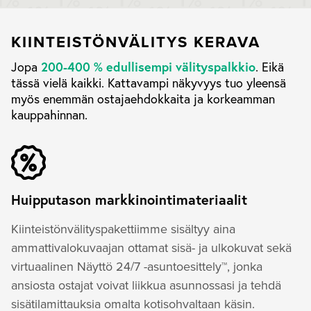
KIINTEISTÖNVÄLITYS KERAVA
200-400 % edullisempi välityspalkkio
Jopa
. Eikä
tässä vielä kaikki. Kattavampi näkyvyys tuo yleensä
myös enemmän ostajaehdokkaita ja korkeamman
kauppahinnan.
Huipputason markkinointimateriaalit
Kiinteistönvälityspakettiimme sisältyy aina
ammattivalokuvaajan ottamat sisä- ja ulkokuvat sekä
virtuaalinen Näyttö 24/7 -asuntoesittely™, jonka
ansiosta ostajat voivat liikkua asunnossasi ja tehdä
sisätilamittauksia omalta kotisohvaltaan käsin.