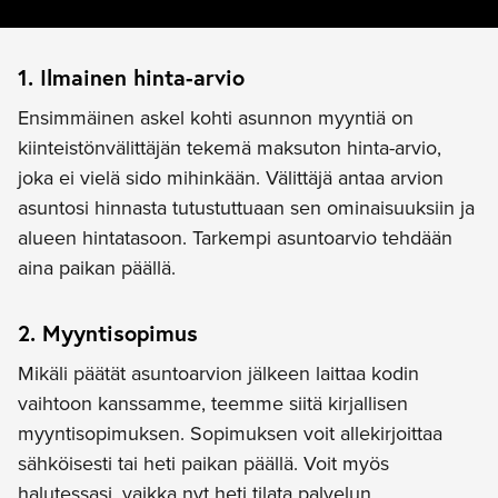
1. Ilmainen hinta-arvio
Ensimmäinen askel kohti asunnon myyntiä on
kiinteistönvälittäjän tekemä maksuton hinta-arvio,
joka ei vielä sido mihinkään. Välittäjä antaa arvion
asuntosi hinnasta tutustuttuaan sen ominaisuuksiin ja
alueen hintatasoon. Tarkempi asuntoarvio tehdään
aina paikan päällä.
2. Myyntisopimus
Mikäli päätät asuntoarvion jälkeen laittaa kodin
vaihtoon kanssamme, teemme siitä kirjallisen
myyntisopimuksen. Sopimuksen voit allekirjoittaa
sähköisesti tai heti paikan päällä. Voit myös
halutessasi, vaikka nyt heti tilata palvelun