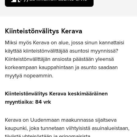
Kiinteistönvälitys Kerava
Miksi myös Kerava on alue, jossa sinun kannattaisi
käyttää kiinteistönvälittäjää asuntosi myynnissä?
Kiinteistönvälittäjän ansiosta päästään yleensä
korkeampaan kauppahintaan ja asunto saadaan
myytyä nopeammin.
Kiinteistönvälitys Kerava keskimääräinen
myyntiaika: 84 vrk
Kerava on Uudenmaan maakunnassa sijaitseva
kaupunki, joka tunnetaan viihtyisistä asuinalueistaan,
tiiviistä yhteisöstään ja erinomaisista