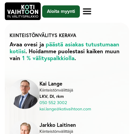
Siirry
Aloita myynti
sisältöön
KIINTEISTÖNVÄLITYS
KERAVA
Avaa ovesi ja
päästä asiakas tutustumaan
kotiisi
. Hoidamme puolestasi kaiken muun
vain
1 % välityspalkkiolla
.
Kai Lange
Kiinteistönvälittäjä
LKV, DI, rkm
050 552 3002
kai.lange@kotivaihtoon.com
Jarkko Laitinen
Kiinteistönvälittäjä