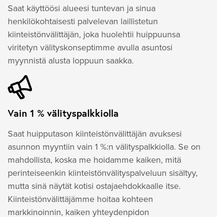
Saat käyttöösi alueesi tuntevan ja sinua
henkilökohtaisesti palvelevan laillistetun
kiinteistönvälittäjän, joka huolehtii huippuunsa
viritetyn välityskonseptimme avulla asuntosi
myynnistä alusta loppuun saakka.
Vain 1 % välityspalkkiolla
Saat huipputason kiinteistönvälittäjän avuksesi
asunnon myyntiin vain 1 %:n välityspalkkiolla. Se on
mahdollista, koska me hoidamme kaiken, mitä
perinteiseenkin kiinteistönvälityspalveluun sisältyy,
mutta sinä näytät kotisi ostajaehdokkaalle itse.
Kiinteistönvälittäjämme hoitaa kohteen
markkinoinnin, kaiken yhteydenpidon