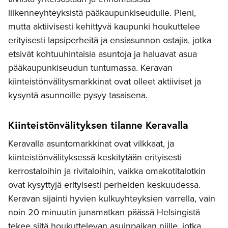
liikenneyhteyksistä pääkaupunkiseudulle. Pieni,
mutta aktiivisesti kehittyvä kaupunki houkuttelee
erityisesti lapsiperheitä ja ensiasunnon ostajia, jotka
etsivät kohtuuhintaisia asuntoja ja haluavat asua
pääkaupunkiseudun tuntumassa. Keravan
kiinteistönvälitysmarkkinat ovat olleet aktiiviset ja
kysyntä asunnoille pysyy tasaisena.
Kiinteistönvälityksen tilanne Keravalla
Keravalla asuntomarkkinat ovat vilkkaat, ja
kiinteistönvälityksessä keskitytään erityisesti
kerrostaloihin ja rivitaloihin, vaikka omakotitalotkin
ovat kysyttyjä erityisesti perheiden keskuudessa.
Keravan sijainti hyvien kulkuyhteyksien varrella, vain
noin 20 minuutin junamatkan päässä Helsingistä
tekee siitä houkuttelevan asuinpaikan niille, jotka