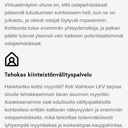
Virtuaalinäytön etuna on, että ostajaehdokkaat
pääsevät tutustumaan kohteeseen heti, kun se on
julkaistu, ja oikeat ostajat löytyvät nopeammin.
Kohteesta tulee enemmän yhteydenottoja, ja paikan
päälle tulevat yleensä vain kaikkein potentiaalisimmat
ostajaehdokkaat.
Tehokas kiinteistönvälityspalvelu
Harkitsetko kotisi myyntiä? Koti Vaihtoon LKV tarjoaa
sinulle tehokkaamman tavan asunnon myyntiin.
Asiakkaanamme saat edullisella välityspalkkiolla
kohteellesi erittäin kattavan näkyvyyden ja enemmän
ostajaehdokkaita, mikä tarkoittaa todennäköisesti
lyhyempää myyntiaikaa ja korkeampaa kauppahintaa.