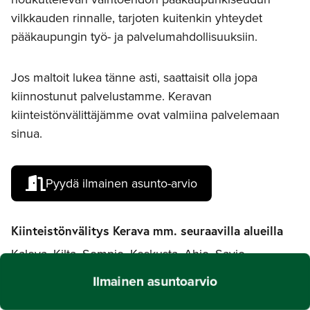
vilkkauden rinnalle, tarjoten kuitenkin yhteydet
pääkaupungin työ- ja palvelumahdollisuuksiin.
Jos maltoit lukea tänne asti, saattaisit olla jopa
kiinnostunut palvelustamme. Keravan
kiinteistönvälittäjämme ovat valmiina palvelemaan
sinua.
Pyydä ilmainen asunto-arvio
Kiinteistönvälitys Kerava mm. seuraavilla alueilla
Kaleva, Kilta, Sompio, Keskusta, Ahjo, Savio,
Ylikerava, Kaskela, Alikerava, Jokivarsi, Kannisto,
Ilmainen asuntoarvio
Koivikko, Lapila, Sorsakorpi.