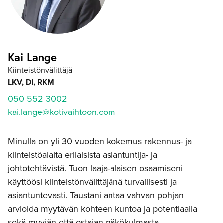
Kai Lange
Kiinteistönvälittäjä
LKV, DI, RKM
050 552 3002
kai.lange@kotivaihtoon.com
Minulla on yli 30 vuoden kokemus rakennus- ja
kiinteistöalalta erilaisista asiantuntija- ja
johtotehtävistä. Tuon laaja-alaisen osaamiseni
käyttöösi kiinteistönvälittäjänä turvallisesti ja
asiantuntevasti. Taustani antaa vahvan pohjan
arvioida myytävän kohteen kuntoa ja potentiaalia
sekä myyjän että ostajan näkökulmasta.