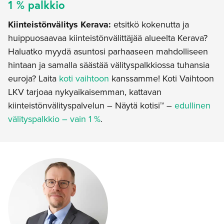
1 % palkkio
Kiinteistönvälitys Kerava:
etsitkö kokenutta ja
huippuosaavaa kiinteistönvälittäjää alueelta Kerava?
Haluatko myydä asuntosi parhaaseen mahdolliseen
hintaan ja samalla säästää välityspalkkiossa tuhansia
euroja? Laita
koti vaihtoon
kanssamme! Koti Vaihtoon
LKV tarjoaa nykyaikaisemman, kattavan
kiinteistönvälityspalvelun – Näytä kotisi™ –
edullinen
välityspalkkio – vain 1 %
.