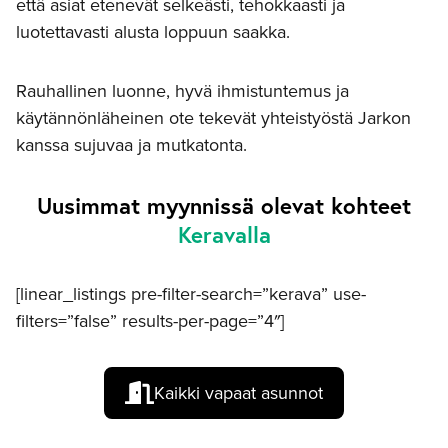
että asiat etenevät selkeästi, tehokkaasti ja
luotettavasti alusta loppuun saakka.
Rauhallinen luonne, hyvä ihmistuntemus ja
käytännönläheinen ote tekevät yhteistyöstä Jarkon
kanssa sujuvaa ja mutkatonta.
Uusimmat myynnissä olevat kohteet
Keravalla
[linear_listings pre-filter-search=”kerava” use-
filters=”false” results-per-page=”4″]
Kaikki vapaat asunnot