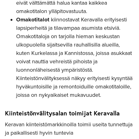
eivät välttämättä halua kantaa kaikkea
omakotitalon ylläpitovastuuta.
Omakotitalot
kiinnostavat Keravalla erityisesti
lapsiperheitä ja tilavampaa asumista etsiviä.
Omakotitaloja on tarjolla hieman keskustan
ulkopuolella sijaitsevilla rauhallisilla alueilla,
kuten Kurkelassa ja Kannistossa, joissa asukkaat
voivat nauttia vehreistä pihoista ja
luonnonläheisestä ympäristöstä.
Kiinteistönvälityksessä näkyy erityisesti kysyntää
hyväkuntoisille ja remontoiduille omakotitaloille,
joissa on nykyaikaiset mukavuudet.
Kiinteistönvälitysalan toimijat Keravalla
Keravan kiinteistömarkkinoilla toimii useita tunnettuja
ja paikallisesti hyvin tuntevia