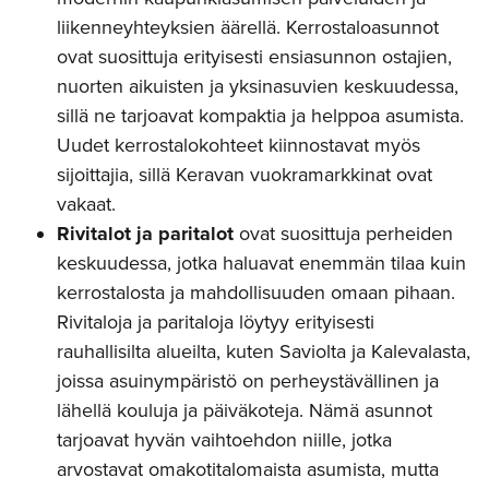
liikenneyhteyksien äärellä. Kerrostaloasunnot
ovat suosittuja erityisesti ensiasunnon ostajien,
nuorten aikuisten ja yksinasuvien keskuudessa,
sillä ne tarjoavat kompaktia ja helppoa asumista.
Uudet kerrostalokohteet kiinnostavat myös
sijoittajia, sillä Keravan vuokramarkkinat ovat
vakaat.
Rivitalot ja paritalot
ovat suosittuja perheiden
keskuudessa, jotka haluavat enemmän tilaa kuin
kerrostalosta ja mahdollisuuden omaan pihaan.
Rivitaloja ja paritaloja löytyy erityisesti
rauhallisilta alueilta, kuten Saviolta ja Kalevalasta,
joissa asuinympäristö on perheystävällinen ja
lähellä kouluja ja päiväkoteja. Nämä asunnot
tarjoavat hyvän vaihtoehdon niille, jotka
arvostavat omakotitalomaista asumista, mutta