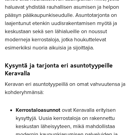
haluavat yhdistää rauhallisen asumisen ja helpon
pääsyn pääkaupunkiseudulle. Asuntotarjonta on
laajentunut etenkin uudisrakentamisen myötä ja
keskustaan sekä sen lähialueille on noussut
moderneja kerrostaloja, jotka houkuttelevat
esimerkiksi nuoria aikuisia ja sijoittajia.
Kysyntä ja tarjonta eri asuntotyypeille
Keravalla
Keravan eri asuntotyypeillä on omat vahvuutensa ja
kohderyhmänsä:
Kerrostaloasunnot
ovat Keravalla erityisen
kysyttyjä. Uusia kerrostaloja on rakennettu
keskustan läheisyyteen, mikä mahdollistaa
modernin kaupunkiasumisen palveluiden ja