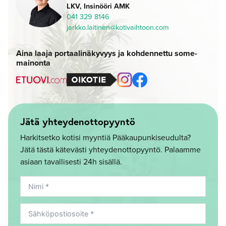
LKV, Insinööri AMK
041 329 8146
jarkko.laitinen@kotivaihtoon.com
Aina laaja portaalinäkyvyys ja kohdennettu some-
mainonta
Jätä yhteydenottopyyntö
Harkitsetko kotisi myyntiä Pääkaupunkiseudulta?
Jätä tästä kätevästi yhteydenottopyyntö. Palaamme
asiaan tavallisesti 24h sisällä.