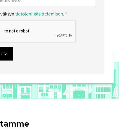
väksyn
tietojeni käsittelemisen
. *
hetä
estamme