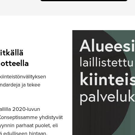
itkällä
otteella
inteistönvälityksen
andardeja ja tekee
llilla 2020-luvun
Konseptissamme yhdistyvät
yynnin parhaat puolet, eli
ä edulliseen hintaan.