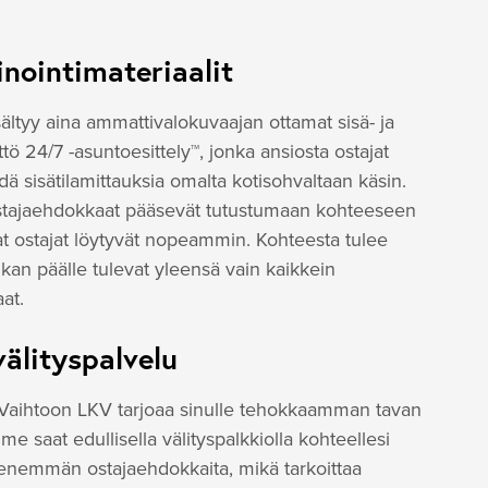
nointimateriaalit
sältyy aina ammattivalokuvaajan ottamat sisä- ja
tö 24/7 -asuntoesittely™, jonka ansiosta ostajat
dä sisätilamittauksia omalta kotisohvaltaan käsin.
 ostajaehdokkaat pääsevät tutustumaan kohteeseen
keat ostajat löytyvät nopeammin. Kohteesta tulee
an päälle tulevat yleensä vain kaikkein
at.
välityspalvelu
i Vaihtoon LKV tarjoaa sinulle tehokkaamman tavan
 saat edullisella välityspalkkiolla kohteellesi
 enemmän ostajaehdokkaita, mikä tarkoittaa