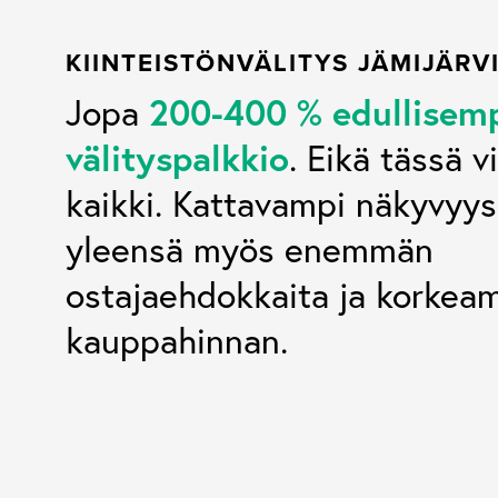
KIINTEISTÖNVÄLITYS JÄMIJÄRV
200-400 % edullisem
Jopa
välityspalkkio
. Eikä tässä v
kaikki. Kattavampi näkyvyys
yleensä myös enemmän
ostajaehdokkaita ja korke
kauppahinnan.