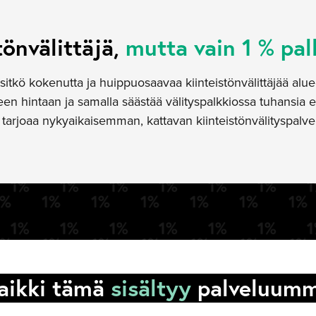
tönvälittäjä,
mutta vain 1 % pal
sitkö kokenutta ja huippuosaavaa kiinteistönvälittäjää alu
n hintaan ja samalla säästää välityspalkkiossa tuhansia e
arjoaa nykyaikaisemman, kattavan kiinteistönvälityspalve
aikki tämä
sisältyy
palveluum