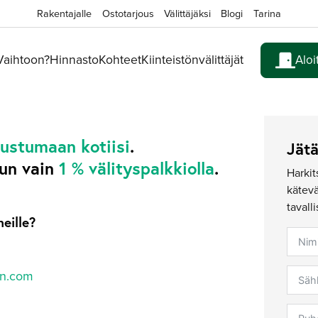
Rakentajalle
Ostotarjous
Välittäjäksi
Blogi
Tarina
 Vaihtoon?
Hinnasto
Kohteet
Kiinteistönvälittäjät
Aloi
tustumaan kotiisi
.
Jät
un vain
1 % välityspalkkiolla
.
Harkit
kätev
tavalli
meille?
on.com