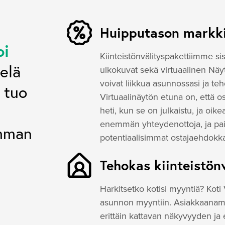
I
Huipputason markki
pi
Kiinteistönvälityspakettiimme si
ielä
ulkokuvat sekä virtuaalinen Näyt
voivat liikkua asunnossasi ja teh
 tuo
Virtuaalinäytön etuna on, että
heti, kun se on julkaistu, ja oi
enemmän yhteydenottoja, ja paik
amman
potentiaalisimmat ostajaehdokka
Tehokas kiinteistön
Harkitsetko kotisi myyntiä? Kot
asunnon myyntiin. Asiakkaanamme
erittäin kattavan näkyvyyden ja