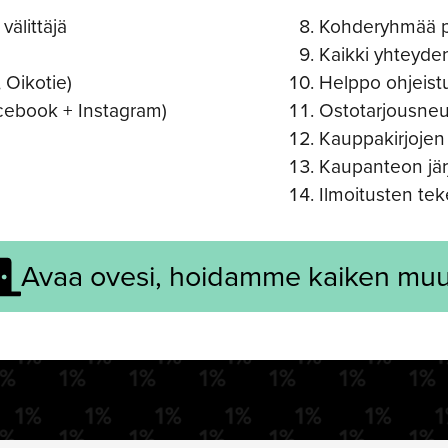
välittäjä
Kohderyhmää pu
Kaikki yhteyde
 Oikotie)
Helppo ohjeist
cebook + Instagram)
Ostotarjousneu
Kauppakirjojen 
Kaupanteon jär
Ilmoitusten tek
Avaa ovesi, hoidamme kaiken muu