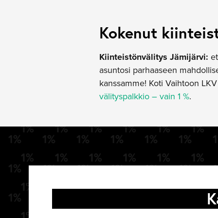
Kokenut kiinteis
Kiinteistönvälitys Jämijärvi:
et
asuntosi parhaaseen mahdollisee
kanssamme! Koti Vaihtoon LKV t
välityspalkkio – vain 1 %
.
K