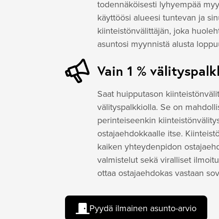
todennäköisesti lyhyempää myyn
käyttöösi alueesi tuntevan ja sin
kiinteistönvälittäjän, joka huole
asuntosi myynnistä alusta lopp
Vain 1 % välityspalk
Saat huipputason kiinteistönväli
välityspalkkiolla. Se on mahdol
perinteiseenkin kiinteistönvälity
ostajaehdokkaalle itse. Kiintei
kaiken yhteydenpidon ostajaehd
valmistelut sekä viralliset ilmoi
ottaa ostajaehdokas vastaan sov
Pyydä ilmainen asunto-arvio