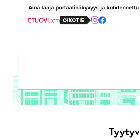
Aina laaja portaalinäkyvyys ja kohdennett
Tyytyv