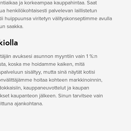
tiaikaa ja korkeampaa kauppahintaa. Saat
ua henkilökohtaisesti palvelevan laillistetun
htii huippuunsa viritetyn välityskonseptimme avulla
uun saakka.
kiolla
ttäjän avuksesi asunnon myyntiin vain 1 %:n
lista, koska me hoidamme kaiken, mitä
spalveluun sisältyy, mutta sinä näytät kotisi
stönvälittäjämme hoitaa kohteen markkinoinnin,
okkaisiin, kauppaneuvottelut ja kaupan
tukset kaupanteon jälkeen. Sinun tarvitsee vain
ittuna ajankohtana.