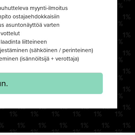
hutteleva myynti-ilmoitus
npito ostajaehdokkaisiin
us asuntonäyttöä varten
vottelut
laadinta liitteineen
jestäminen (sähköinen / perinteinen)
eminen (isännöitsijä + verottaja)
n.