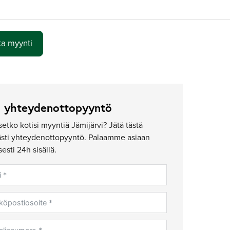
ta myynti
ä yhteydenottopyyntö
setko kotisi myyntiä Jämijärvi? Jätä tästä
ästi yhteydenottopyyntö. Palaamme asiaan
sesti 24h sisällä.