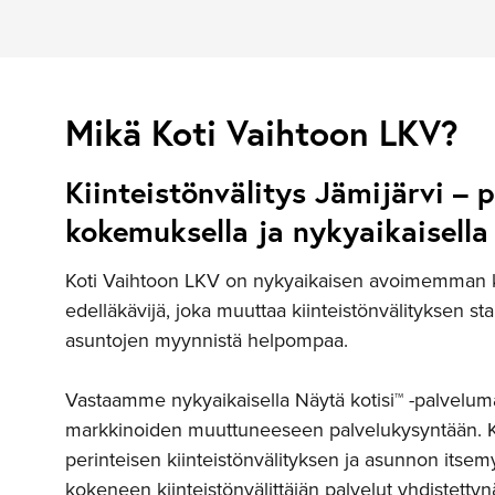
Mikä Koti Vaihtoon LKV?
Kiinteistönvälitys Jämijärvi – p
kokemuksella ja nykyaikaisella 
Koti Vaihtoon LKV on nykyaikaisen avoimemman ki
edelläkävijä, joka muuttaa kiinteistönvälityksen st
asuntojen myynnistä helpompaa.
Vastaamme nykyaikaisella Näytä kotisi™ -palveluma
markkinoiden muuttuneeseen palvelukysyntään. 
perinteisen kiinteistönvälityksen ja asunnon itsem
kokeneen kiinteistönvälittäjän palvelut yhdistettyn