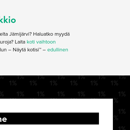
kkio
eelta Jämijärvi? Haluatko myydä
uroja? Laita
koti vaihtoon
lun – Näytä kotisi™ –
edullinen
me