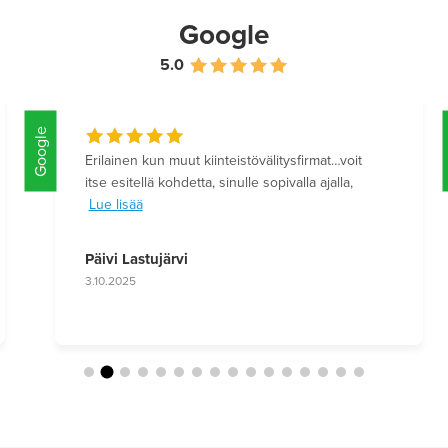
Google
5.0
Google
Erilainen kun muut kiinteistövälitysfirmat…voit
itse esitellä kohdetta, sinulle sopivalla ajalla,
Lue lisää
Päivi Lastujärvi
3.10.2025