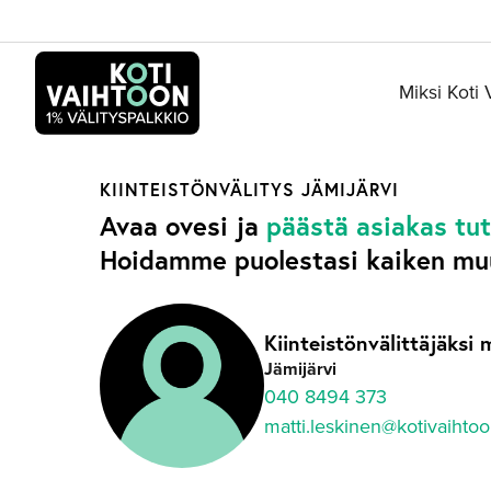
Siirry
sisältöön
Miksi Koti
KIINTEISTÖNVÄLITYS
JÄMIJÄRVI
Avaa ovesi ja
päästä asiakas tu
Hoidamme puolestasi kaiken mu
Kiinteistönvälittäjäksi 
Jämijärvi
040 8494 373
matti.leskinen@kotivaihto