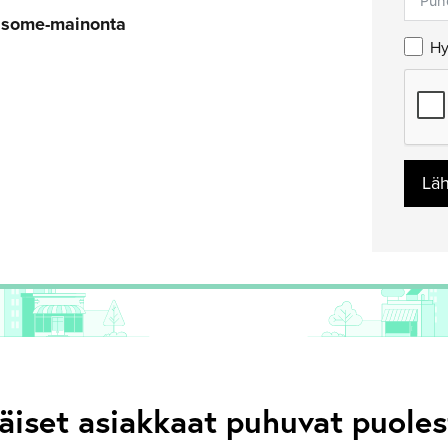
u some-mainonta
Hy
Lä
äiset asiakkaat puhuvat puol